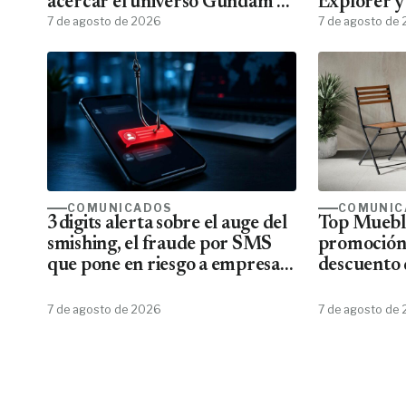
acercar el universo Gundam a
Explorer y
todos los fans
7 de agosto de 2026
menos pasa
7 de agosto de
COMUNICADOS
COMUNIC
3digits alerta sobre el auge del
Top Mueble
smishing, el fraude por SMS
promoción
que pone en riesgo a empresas
descuento 
y usuarios
7 de agosto de 2026
7 de agosto de