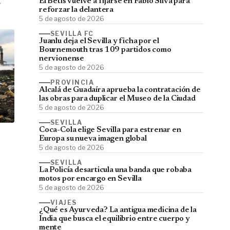
El Betis vuelve a fijarse en Fábio Silva para
reforzar la delantera
5 de agosto de 2026
SEVILLA FC
Juanlu deja el Sevilla y ficha por el
Bournemouth tras 109 partidos como
nervionense
5 de agosto de 2026
PROVINCIA
Alcalá de Guadaíra aprueba la contratación de
las obras para duplicar el Museo de la Ciudad
5 de agosto de 2026
SEVILLA
Coca-Cola elige Sevilla para estrenar en
Europa su nueva imagen global
5 de agosto de 2026
SEVILLA
La Policía desarticula una banda que robaba
motos por encargo en Sevilla
5 de agosto de 2026
VIAJES
¿Qué es Ayurveda? La antigua medicina de la
India que busca el equilibrio entre cuerpo y
mente