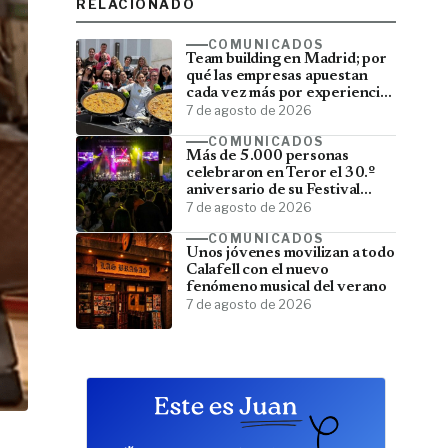
RELACIONADO
COMUNICADOS
Team building en Madrid; por
qué las empresas apuestan
cada vez más por experiencias
que fortalecen sus equipos
7 de agosto de 2026
COMUNICADOS
Más de 5.000 personas
celebraron en Teror el 30.º
aniversario de su Festival
Latino
7 de agosto de 2026
COMUNICADOS
Unos jóvenes movilizan a todo
Calafell con el nuevo
fenómeno musical del verano
7 de agosto de 2026