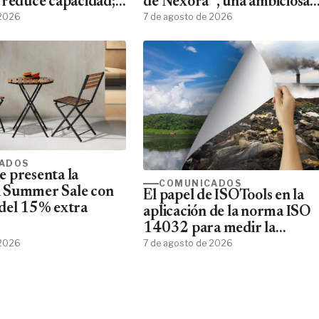
 reduce capacidad;
de Néxora´, una ambiciosa
jeros, más espacio
 2026
saga de fantasía y ciencia
7 de agosto de 2026
ficción
ADOS
 presenta la
COMUNICADOS
 Summer Sale con
El papel de ISOTools en la
del 15% extra
aplicación de la norma ISO
14032 para medir la
 2026
sostenibilidad empresarial
7 de agosto de 2026