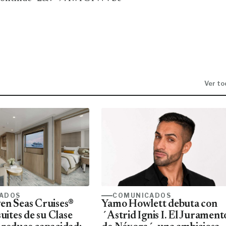
Ver to
ADOS
COMUNICADOS
en Seas Cruises®
Yamo Howlett debuta con
suites de su Clase
´Astrid Ignis I. El Jurament