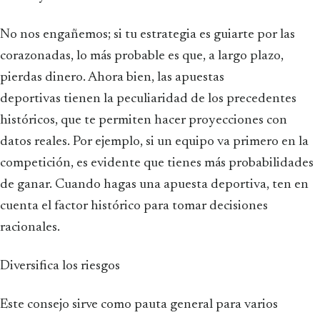
No nos engañemos; si tu estrategia es guiarte por las
corazonadas, lo más probable es que, a largo plazo,
pierdas dinero. Ahora bien, las apuestas
deportivas tienen la peculiaridad de los precedentes
históricos, que te permiten hacer proyecciones con
datos reales. Por ejemplo, si un equipo va primero en la
competición, es evidente que tienes más probabilidades
de ganar. Cuando hagas una apuesta deportiva, ten en
cuenta el factor histórico para tomar decisiones
racionales.
Diversifica los riesgos
Este consejo sirve como pauta general para varios