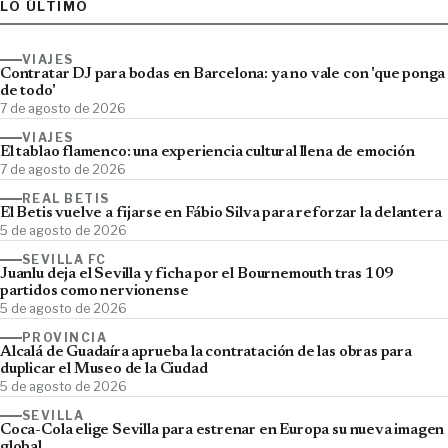
LO ÚLTIMO
VIAJES
Contratar DJ para bodas en Barcelona: ya no vale con 'que ponga
de todo'
7 de agosto de 2026
VIAJES
El tablao flamenco: una experiencia cultural llena de emoción
7 de agosto de 2026
REAL BETIS
El Betis vuelve a fijarse en Fábio Silva para reforzar la delantera
5 de agosto de 2026
SEVILLA FC
Juanlu deja el Sevilla y ficha por el Bournemouth tras 109
partidos como nervionense
5 de agosto de 2026
PROVINCIA
Alcalá de Guadaíra aprueba la contratación de las obras para
duplicar el Museo de la Ciudad
5 de agosto de 2026
SEVILLA
Coca-Cola elige Sevilla para estrenar en Europa su nueva imagen
global