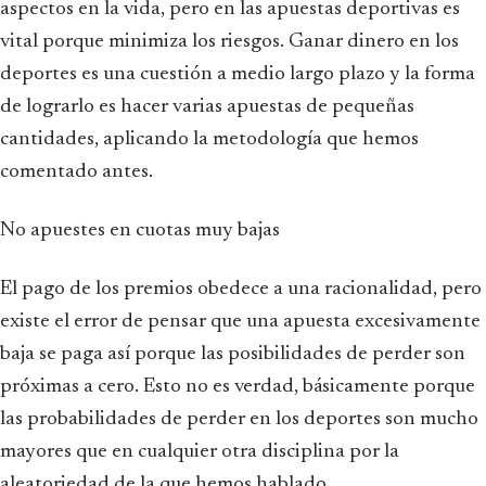
aspectos en la vida, pero en las apuestas deportivas es
vital porque minimiza los riesgos. Ganar dinero en los
deportes es una cuestión a medio largo plazo y la forma
de lograrlo es hacer varias apuestas de pequeñas
cantidades, aplicando la metodología que hemos
comentado antes.
No apuestes en cuotas muy bajas
El pago de los premios obedece a una racionalidad, pero
existe el error de pensar que una apuesta excesivamente
baja se paga así porque las posibilidades de perder son
próximas a cero. Esto no es verdad, básicamente porque
las probabilidades de perder en los deportes son mucho
mayores que en cualquier otra disciplina por la
aleatoriedad de la que hemos hablado.