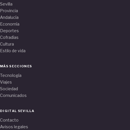
Sevilla
Provincia
Andalucía
Economía
Deportes
Cofradías
Cultura
Estilo de vida
MÁS SECCIONES
Tecnología
Viajes
Sociedad
Comunicados
DIGITAL SEVILLA
Contacto
Avisos legales