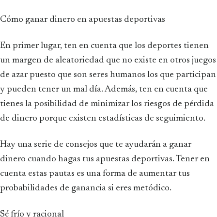
Cómo ganar dinero en apuestas deportivas
En primer lugar, ten en cuenta que los deportes tienen
un margen de aleatoriedad que no existe en otros juegos
de azar puesto que son seres humanos los que participan
y pueden tener un mal día. Además, ten en cuenta que
tienes la posibilidad de minimizar los riesgos de pérdida
de dinero porque existen estadísticas de seguimiento.
Hay una serie de consejos que te ayudarán a ganar
dinero cuando hagas tus apuestas deportivas. Tener en
cuenta estas pautas es una forma de aumentar tus
probabilidades de ganancia si eres metódico.
Sé frío y racional