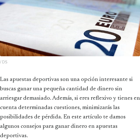
/ DS
Las apuestas deportivas son una opción interesante si
buscas ganar una pequeña cantidad de dinero sin
arriesgar demasiado. Además, si eres reflexivo y tienes en
cuenta determinadas cuestiones, minimizarás las
posibilidades de pérdida. En este artículo te damos
algunos consejos para ganar dinero en apuestas
deportivas.