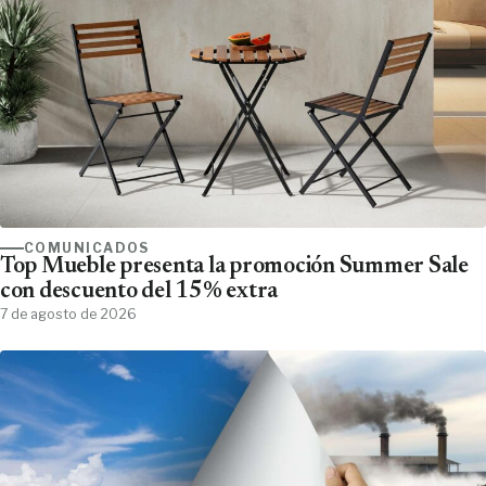
COMUNICADOS
Top Mueble presenta la promoción Summer Sale
con descuento del 15% extra
7 de agosto de 2026