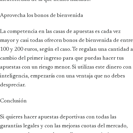
Aprovecha los bonos de bienvenida
La competencia en las casas de apuestas es cada vez
mayor y casi todas ofrecen bonos de bienvenida de entre
100 y 200 euros, según el caso. Te regalan una cantidad a
cambio del primer ingreso para que puedas hacer tus
apuestas con un riesgo menor. Si utilizas este dinero con
inteligencia, empezarás con una ventaja que no debes
despreciar.
​Conclusión
Si quieres hacer apuestas deportivas con todas las
garantías legales y con las mejoras cuotas del mercado,