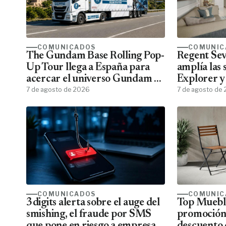
COMUNICADOS
COMUNIC
The Gundam Base Rolling Pop-
Regent Sev
Up Tour llega a España para
amplía las 
acercar el universo Gundam a
Explorer y
todos los fans
7 de agosto de 2026
menos pasa
7 de agosto de
COMUNICADOS
COMUNIC
3digits alerta sobre el auge del
Top Mueble
smishing, el fraude por SMS
promoción