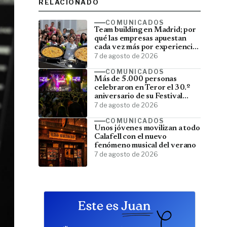
RELACIONADO
COMUNICADOS
Team building en Madrid; por
qué las empresas apuestan
cada vez más por experiencias
que fortalecen sus equipos
7 de agosto de 2026
COMUNICADOS
Más de 5.000 personas
celebraron en Teror el 30.º
aniversario de su Festival
Latino
7 de agosto de 2026
COMUNICADOS
Unos jóvenes movilizan a todo
Calafell con el nuevo
fenómeno musical del verano
7 de agosto de 2026