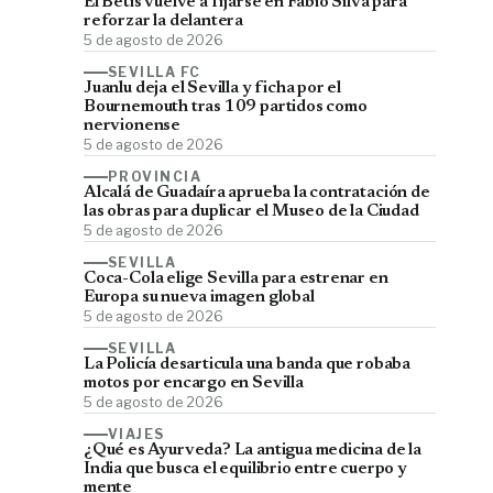
El Betis vuelve a fijarse en Fábio Silva para
reforzar la delantera
5 de agosto de 2026
SEVILLA FC
Juanlu deja el Sevilla y ficha por el
Bournemouth tras 109 partidos como
nervionense
5 de agosto de 2026
PROVINCIA
Alcalá de Guadaíra aprueba la contratación de
las obras para duplicar el Museo de la Ciudad
5 de agosto de 2026
SEVILLA
Coca-Cola elige Sevilla para estrenar en
Europa su nueva imagen global
5 de agosto de 2026
SEVILLA
La Policía desarticula una banda que robaba
motos por encargo en Sevilla
5 de agosto de 2026
VIAJES
¿Qué es Ayurveda? La antigua medicina de la
India que busca el equilibrio entre cuerpo y
mente