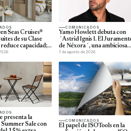
ADOS
COMUNICADOS
en Seas Cruises®
Yamo Howlett debuta con
suites de su Clase
´Astrid Ignis I. El Jurament
 reduce capacidad;
de Néxora´, una ambiciosa
jeros, más espacio
 2026
saga de fantasía y ciencia
7 de agosto de 2026
ficción
ADOS
 presenta la
COMUNICADOS
 Summer Sale con
El papel de ISOTools en la