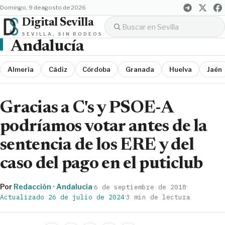
domingo, 9 de agosto de 2026
Digital Sevilla
SEVILLA, SIN RODEOS
Andalucía
Almería
Cádiz
Córdoba
Granada
Huelva
Jaén
Gracias a C's y PSOE-A
podríamos votar antes de la
sentencia de los ERE y del
caso del pago en el puticlub
Por
Redacción · Andalucía
·
·
6 de septiembre de 2018
·
Actualizado 26 de julio de 2024
3 min de lectura