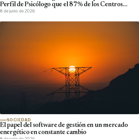
Perfil de Psicólogo que el 87% de los Centros
Clínicos Demanda y No Encuentra
8 de junio de 2026
SOCIEDAD
El papel del software de gestión en un mercado
energético en constante cambio
8 de junio de 2026