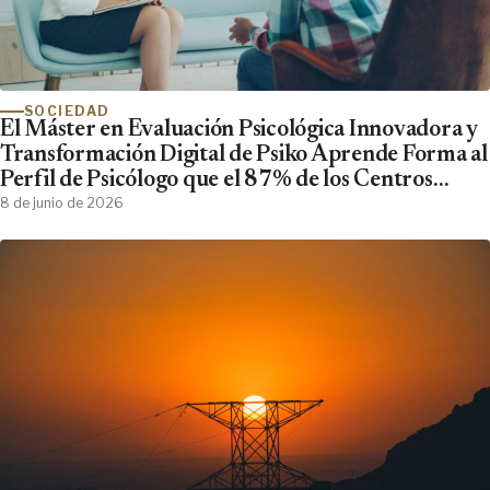
SOCIEDAD
El Máster en Evaluación Psicológica Innovadora y
Transformación Digital de Psiko Aprende Forma al
Perfil de Psicólogo que el 87% de los Centros
Clínicos Demanda y No Encuentra
8 de junio de 2026