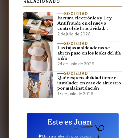
RELACIONADO
SOCIEDAD
Factura electrónica y Ley
Antifraude en el nuevo
control de la actividad
empresarial
2 de julio de 2026
SOCIEDAD
Las fajas moldeadoras se
abren paso en los looks del día
a día
24 de junio de 2026
SOCIEDAD
Qué responsabilidad tiene el
instalador en caso de siniestro
por mala instalación
17 de junio de 2026