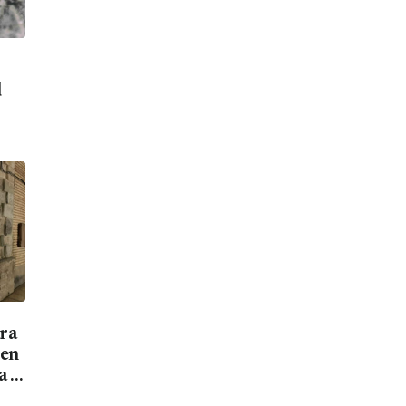
d
ara
men
a el