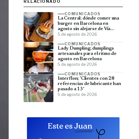
RELACIONADO
COMUNICADOS
La Central; dónde comer una
burger en Barcelona en
agosto sin alejarse de Vía
Laietana
5 de agosto de 2026
COMUNICADOS
Lady Dumpling; dumplings
artesanales para el ritmo de
agosto en Barcelona
5 de agosto de 2026
COMUNICADOS
Interflon; 'Clientes con 28
referencias de lubricante han
pasado a 13'
5 de agosto de 2026