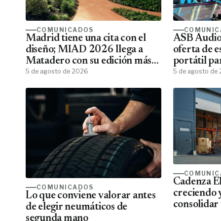
COMUNICADOS
COMUNIC
Madrid tiene una cita con el
ASB Audiov
diseño; MIAD 2026 llega a
oferta de e
Matadero con su edición más
portátil pa
ambiciosa
5 de agosto de 2026
5 de agosto de
COMUNIC
Cadenza El
COMUNICADOS
creciendo 
Lo que conviene valorar antes
consolidar 
de elegir neumáticos de
más comple
segunda mano