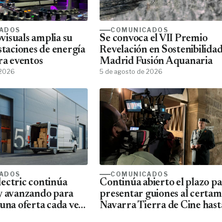
ADOS
COMUNICADOS
isuals amplia su
Se convoca el VII Premio
staciones de energía
Revelación en Sostenibilida
ra eventos
Madrid Fusión Aquanaria
 2026
5 de agosto de 2026
ADOS
COMUNICADOS
ectric continúa
Continúa abierto el plazo p
y avanzando para
presentar guiones al certa
una oferta cada vez
Navarra Tierra de Cine hast
ta de material
10 de agosto