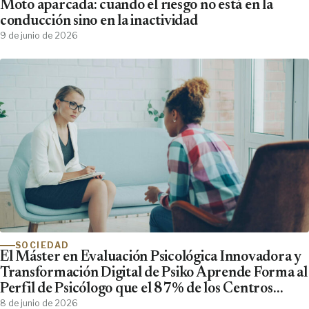
Moto aparcada: cuando el riesgo no está en la
conducción sino en la inactividad
9 de junio de 2026
SOCIEDAD
El Máster en Evaluación Psicológica Innovadora y
Transformación Digital de Psiko Aprende Forma al
Perfil de Psicólogo que el 87% de los Centros
Clínicos Demanda y No Encuentra
8 de junio de 2026