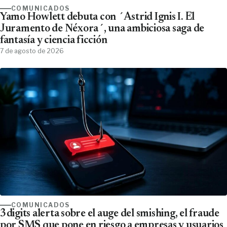
COMUNICADOS
Yamo Howlett debuta con ´Astrid Ignis I. El
Juramento de Néxora´, una ambiciosa saga de
fantasía y ciencia ficción
7 de agosto de 2026
COMUNICADOS
3digits alerta sobre el auge del smishing, el fraude
por SMS que pone en riesgo a empresas y usuarios