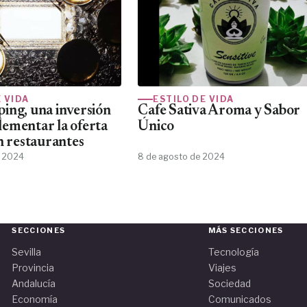
E VIDA
ESTILO DE VIDA
ing, una inversión
Cafe Sativa Aroma y Sabor
ementar la oferta
Único
n restaurantes
e 2024
8 de agosto de 2024
SECCIONES
MÁS SECCIONES
Sevilla
Tecnología
Provincia
Viajes
Andalucía
Sociedad
Economía
Comunicados