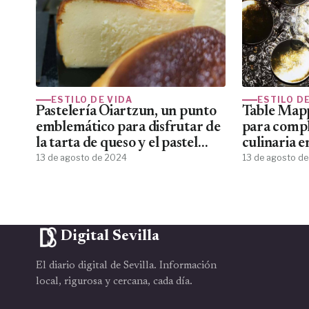
ESTILO DE VIDA
ESTILO D
Pastelería Oiartzun, un punto
Table Mapp
emblemático para disfrutar de
para compl
la tarta de queso y el pastel
culinaria e
vasco
13 de agosto de 2024
13 de agosto d
Digital Sevilla
El diario digital de Sevilla. Información
local, rigurosa y cercana, cada día.