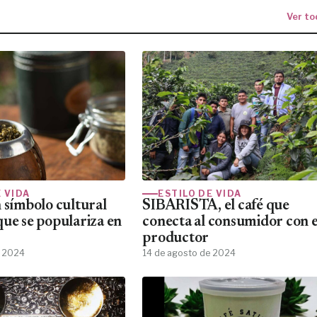
Ver to
E VIDA
ESTILO DE VIDA
n símbolo cultural
SIBARISTA, el café que
que se populariza en
conecta al consumidor con e
productor
e 2024
14 de agosto de 2024