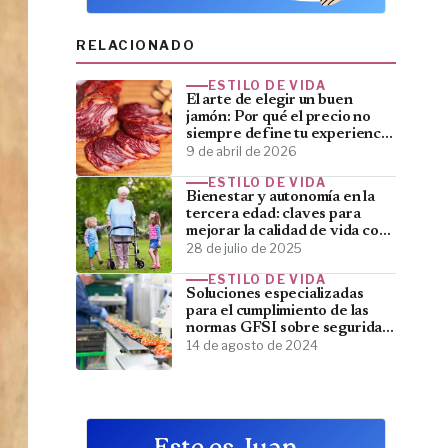
RELACIONADO
ESTILO DE VIDA
​El arte de elegir un buen
jamón: Por qué el precio no
siempre define tu experiencia
en el plato
9 de abril de 2026
ESTILO DE VIDA
Bienestar y autonomía en la
tercera edad: claves para
mejorar la calidad de vida con
productos adaptados
28 de julio de 2025
ESTILO DE VIDA
Soluciones especializadas
para el cumplimiento de las
normas GFSI sobre seguridad
alimentaria, con Ingade
14 de agosto de 2024