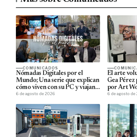
COMUNICADOS
COMUNIC
Nómadas Digitales por el
El arte vo
Mundo; Una serie que explican
Gea Pérez 
cómo viven con su PC y viajan
por Art W
por el mundo
6 de agosto de 2026
6 de agosto de