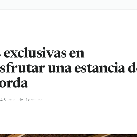
 exclusivas en
sfrutar una estancia d
Corda
·
24
3 min de lectura