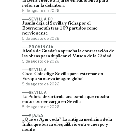
El Betis vuelve a fijarse en Fábio Silva para
reforzar la delantera
5 de agosto de 2026
SEVILLA FC
Juanlu deja el Sevilla y ficha por el
Bournemouth tras 109 partidos como
nervionense
5 de agosto de 2026
PROVINCIA
Alcalá de Guadaíra aprueba la contratación de
las obras para duplicar el Museo de la Ciudad
5 de agosto de 2026
SEVILLA
Coca-Cola elige Sevilla para estrenar en
Europa su nueva imagen global
5 de agosto de 2026
SEVILLA
La Policía desarticula una banda que robaba
motos por encargo en Sevilla
5 de agosto de 2026
VIAJES
¿Qué es Ayurveda? La antigua medicina de la
India que busca el equilibrio entre cuerpo y
mente