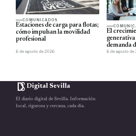
COMUNICADOS
Estaciones de carga para flotas;
COMUNIC
El crecimie
cómo impulsan la movilidad
generativa
profesional
demanda de
6 de agosto de 2026
de aplicar 
6 de agosto de
Digital Sevilla
El diario digital de Sevilla. Información
local, rigurosa y cercana, cada día.