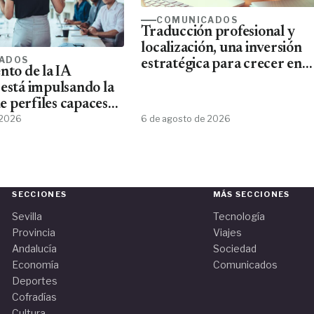
COMUNICADOS
Traducción profesional y
localización, una inversión
ADOS
estratégica para crecer en
nto de la IA
mercados internacionales
 está impulsando la
 perfiles capaces
esta tecnología
 2026
6 de agosto de 2026
SECCIONES
MÁS SECCIONES
Sevilla
Tecnología
Provincia
Viajes
Andalucía
Sociedad
Economía
Comunicados
Deportes
Cofradías
Cultura