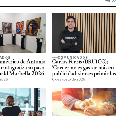
Ver to
ADOS
COMUNICADOS
lumétrico de Antonio
Carlos Ferrís (BRUICO);
protagoniza su paso
'Crecer no es gastar más en
orld Marbella 2026
publicidad, sino exprimir los
 2026
datos que ya tienes'
6 de agosto de 2026