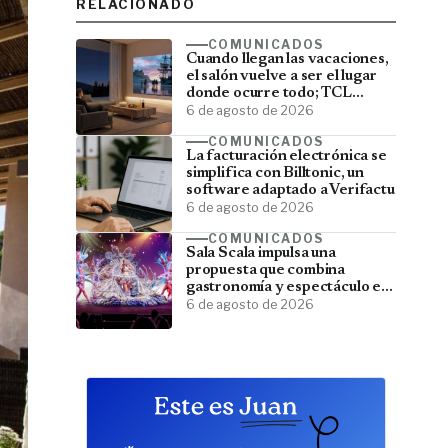
RELACIONADO
COMUNICADOS
Cuando llegan las vacaciones,
el salón vuelve a ser el lugar
donde ocurre todo; TCL
convierte el televisor en el
6 de agosto de 2026
centro del verano
COMUNICADOS
La facturación electrónica se
simplifica con Billtonic, un
software adaptado a Verifactu
6 de agosto de 2026
COMUNICADOS
Sala Scala impulsa una
propuesta que combina
gastronomía y espectáculo en
Gran Canaria
6 de agosto de 2026