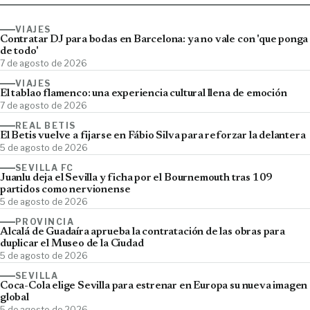
VIAJES
Contratar DJ para bodas en Barcelona: ya no vale con 'que ponga
de todo'
7 de agosto de 2026
VIAJES
El tablao flamenco: una experiencia cultural llena de emoción
7 de agosto de 2026
REAL BETIS
El Betis vuelve a fijarse en Fábio Silva para reforzar la delantera
5 de agosto de 2026
SEVILLA FC
Juanlu deja el Sevilla y ficha por el Bournemouth tras 109
partidos como nervionense
5 de agosto de 2026
PROVINCIA
Alcalá de Guadaíra aprueba la contratación de las obras para
duplicar el Museo de la Ciudad
5 de agosto de 2026
SEVILLA
Coca-Cola elige Sevilla para estrenar en Europa su nueva imagen
global
5 de agosto de 2026