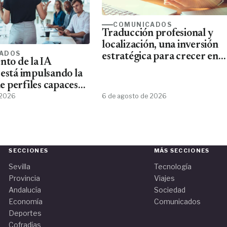
COMUNICADOS
Traducción profesional y
localización, una inversión
ADOS
estratégica para crecer en
nto de la IA
mercados internacionales
 está impulsando la
 perfiles capaces
esta tecnología
 2026
6 de agosto de 2026
SECCIONES
MÁS SECCIONES
Sevilla
Tecnología
Provincia
Viajes
Andalucía
Sociedad
Economía
Comunicados
Deportes
Cofradías