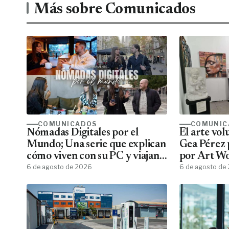
Más sobre Comunicados
COMUNICADOS
COMUNIC
Nómadas Digitales por el
El arte vo
Mundo; Una serie que explican
Gea Pérez 
cómo viven con su PC y viajan
por Art W
por el mundo
6 de agosto de 2026
6 de agosto de