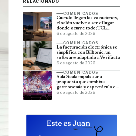
RELACIONADO
COMUNICADOS
Cuando llegan las vacaciones,
el salón vuelve a ser el lugar
donde ocurre todo; TCL
convierte el televisor en el
6 de agosto de 2026
centro del verano
COMUNICADOS
La facturación electrónica se
simplifica con Billtonic, un
software adaptado a Verifactu
6 de agosto de 2026
COMUNICADOS
Sala Scala impulsa una
propuesta que combina
gastronomía y espectáculo en
Gran Canaria
6 de agosto de 2026