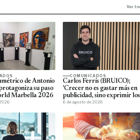
Ver to
ADOS
COMUNICADOS
lumétrico de Antonio
Carlos Ferrís (BRUICO);
protagoniza su paso
'Crecer no es gastar más en
orld Marbella 2026
publicidad, sino exprimir los
 2026
datos que ya tienes'
6 de agosto de 2026