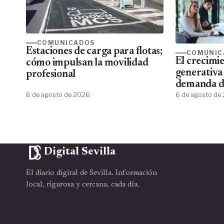
COMUNICADOS
Estaciones de carga para flotas;
COMUNIC
El crecimie
cómo impulsan la movilidad
generativa
profesional
demanda de
6 de agosto de 2026
de aplicar 
6 de agosto de
Digital Sevilla
El diario digital de Sevilla. Información
local, rigurosa y cercana, cada día.