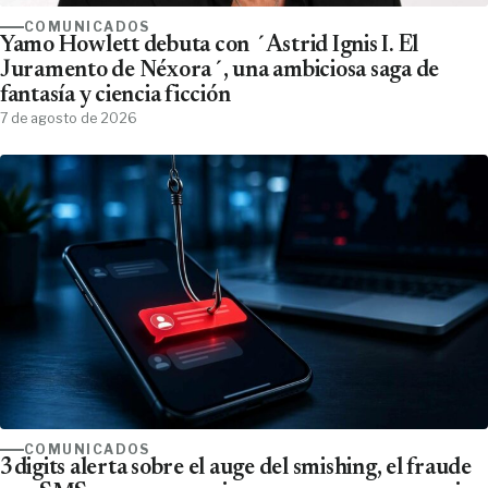
COMUNICADOS
Yamo Howlett debuta con ´Astrid Ignis I. El
Juramento de Néxora´, una ambiciosa saga de
fantasía y ciencia ficción
7 de agosto de 2026
COMUNICADOS
3digits alerta sobre el auge del smishing, el fraude