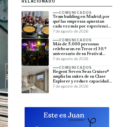
RELACIONADO
COMUNICADOS
Team building en Madrid; por
qué las empresas apuestan
cada vez más por experiencias
que fortalecen sus equipos
7 de agosto de 2026
COMUNICADOS
Más de 5.000 personas
celebraron en Teror el 30.º
aniversario de su Festival
Latino
7 de agosto de 2026
COMUNICADOS
Regent Seven Seas Cruises®
amplía las suites de su Clase
Explorer y reduce capacidad;
menos pasajeros, más espacio
7 de agosto de 2026