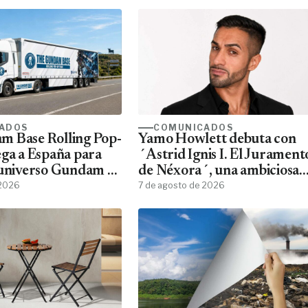
ADOS
COMUNICADOS
m Base Rolling Pop-
Yamo Howlett debuta con
ega a España para
´Astrid Ignis I. El Jurament
 universo Gundam a
de Néxora´, una ambiciosa
ans
 2026
saga de fantasía y ciencia
7 de agosto de 2026
ficción