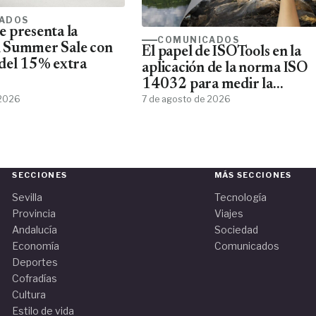
ADOS
 presenta la
COMUNICADOS
 Summer Sale con
El papel de ISOTools en la
del 15% extra
aplicación de la norma ISO
14032 para medir la
 2026
sostenibilidad empresarial
7 de agosto de 2026
SECCIONES
MÁS SECCIONES
Sevilla
Tecnología
Provincia
Viajes
Andalucía
Sociedad
Economía
Comunicados
Deportes
Cofradías
Cultura
Estilo de vida