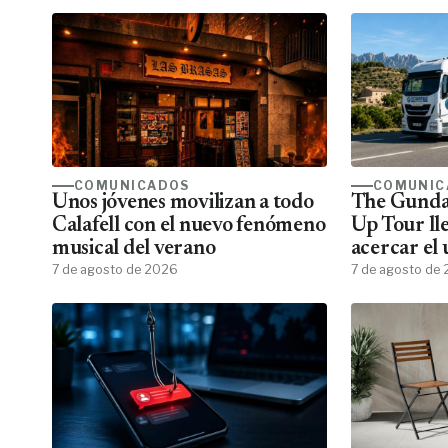
COMUNICADOS
COMUNIC
Unos jóvenes movilizan a todo
The Gunda
Calafell con el nuevo fenómeno
Up Tour ll
musical del verano
acercar el
7 de agosto de 2026
todos los f
7 de agosto de