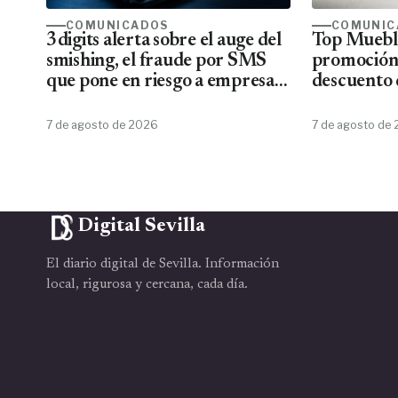
COMUNICADOS
COMUNIC
3digits alerta sobre el auge del
Top Mueble
smishing, el fraude por SMS
promoción
que pone en riesgo a empresas
descuento 
y usuarios
7 de agosto de 2026
7 de agosto de
Digital Sevilla
El diario digital de Sevilla. Información
local, rigurosa y cercana, cada día.