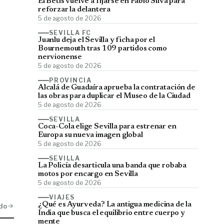
El Betis vuelve a fijarse en Fábio Silva para
reforzar la delantera
5 de agosto de 2026
SEVILLA FC
Juanlu deja el Sevilla y ficha por el
Bournemouth tras 109 partidos como
nervionense
5 de agosto de 2026
PROVINCIA
Alcalá de Guadaíra aprueba la contratación de
las obras para duplicar el Museo de la Ciudad
5 de agosto de 2026
SEVILLA
Coca-Cola elige Sevilla para estrenar en
Europa su nueva imagen global
5 de agosto de 2026
SEVILLA
La Policía desarticula una banda que robaba
motos por encargo en Sevilla
5 de agosto de 2026
VIAJES
¿Qué es Ayurveda? La antigua medicina de la
do
India que busca el equilibrio entre cuerpo y
mente