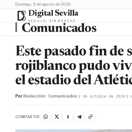
domingo, 9 de agosto de 2026
Digital Sevilla
SEVILLA, SIN RODEOS
Comunicados
Este pasado fin de
rojiblanco pudo viv
el estadio del Atlé
Por
Redacción · Comunicados
·
·
2 de octubre de 2024
2 
COMPARTIR