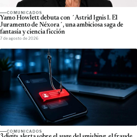
COMUNICADOS
Yamo Howlett debuta con ´Astrid Ignis I. El
Juramento de Néxora´, una ambiciosa saga de
fantasía y ciencia ficción
7 de agosto de 2026
COMUNICADOS
3digits alerta sobre el auge del smishing, el fraude