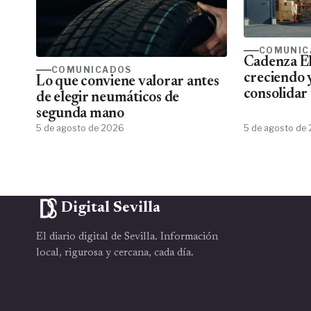
COMUNIC
Cadenza El
COMUNICADOS
creciendo 
Lo que conviene valorar antes
consolidar 
de elegir neumáticos de
más comple
segunda mano
eléctrico 
5 de agosto de 2026
5 de agosto de
Digital Sevilla
El diario digital de Sevilla. Información
local, rigurosa y cercana, cada día.