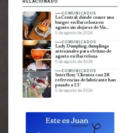
RELACIONADO
COMUNICADOS
La Central; dónde comer una
burger en Barcelona en
agosto sin alejarse de Vía
Laietana
5 de agosto de 2026
COMUNICADOS
Lady Dumpling; dumplings
artesanales para el ritmo de
agosto en Barcelona
5 de agosto de 2026
COMUNICADOS
Interflon; 'Clientes con 28
referencias de lubricante han
pasado a 13'
5 de agosto de 2026