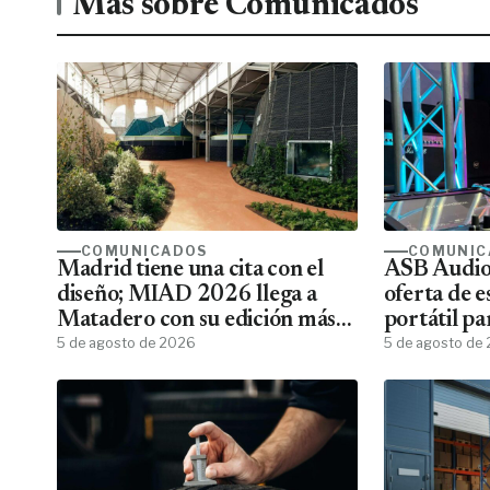
Más sobre Comunicados
COMUNICADOS
COMUNIC
Madrid tiene una cita con el
ASB Audiov
diseño; MIAD 2026 llega a
oferta de e
Matadero con su edición más
portátil pa
ambiciosa
5 de agosto de 2026
5 de agosto de