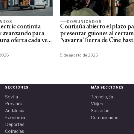
ADOS
COMUNICADOS
ectric continúa
Continúa abierto el plazo p
y avanzando para
presentar guiones al certa
una oferta cada vez
Navarra Tierra de Cine hast
ta de material
10 de agosto
Schneider
 2026
5 de agosto de 2026
SECCIONES
MÁS SECCIONES
Sevilla
Tecnología
Provincia
Viajes
Andalucía
Sociedad
Economía
Comunicados
Deportes
Cofradías