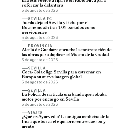
El Betis vuelve a fijarse en Fábio Silva para
reforzar la delantera
5 de agosto de 2026
SEVILLA FC
Juanlu deja el Sevilla y ficha por el
Bournemouth tras 109 partidos como
nervionense
5 de agosto de 2026
PROVINCIA
Alcalá de Guadaíra aprueba la contratación de
las obras para duplicar el Museo de la Ciudad
5 de agosto de 2026
SEVILLA
Coca-Cola elige Sevilla para estrenar en
Europa su nueva imagen global
5 de agosto de 2026
SEVILLA
La Policía desarticula una banda que robaba
motos por encargo en Sevilla
5 de agosto de 2026
VIAJES
¿Qué es Ayurveda? La antigua medicina de la
India que busca el equilibrio entre cuerpo y
mente