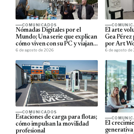
COMUNICADOS
COMUNIC
Nómadas Digitales por el
El arte vo
Mundo; Una serie que explican
Gea Pérez 
cómo viven con su PC y viajan
por Art W
por el mundo
6 de agosto de 2026
6 de agosto de
COMUNICADOS
Estaciones de carga para flotas;
COMUNIC
El crecimie
cómo impulsan la movilidad
generativa
profesional