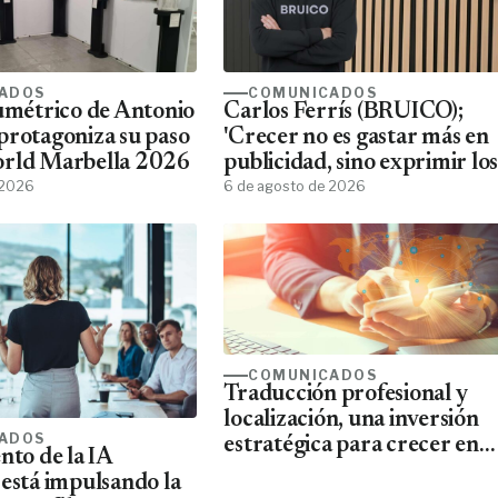
ADOS
COMUNICADOS
lumétrico de Antonio
Carlos Ferrís (BRUICO);
protagoniza su paso
'Crecer no es gastar más en
orld Marbella 2026
publicidad, sino exprimir los
 2026
datos que ya tienes'
6 de agosto de 2026
COMUNICADOS
Traducción profesional y
localización, una inversión
ADOS
estratégica para crecer en
nto de la IA
mercados internacionales
 está impulsando la