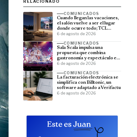
RELACIONADO
COMUNICADOS
Cuando llegan las vacaciones,
el salón vuelve a ser el lugar
donde ocurre todo; TCL
convierte el televisor en el
6 de agosto de 2026
centro del verano
COMUNICADOS
Sala Scala impulsa una
propuesta que combina
gastronomía y espectáculo en
Gran Canaria
6 de agosto de 2026
COMUNICADOS
La facturación electrónica se
simplifica con Billtonic, un
software adaptado a Verifactu
6 de agosto de 2026