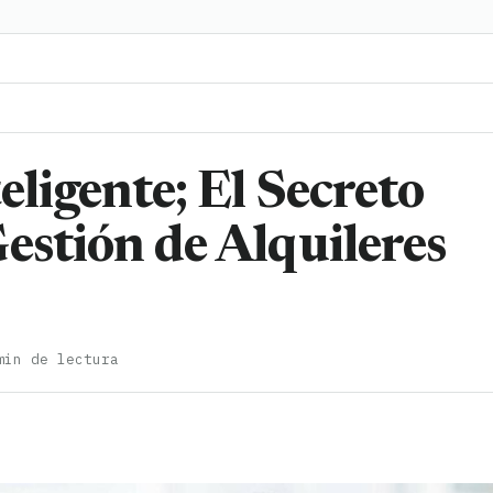
eligente; El Secreto
estión de Alquileres
min de lectura