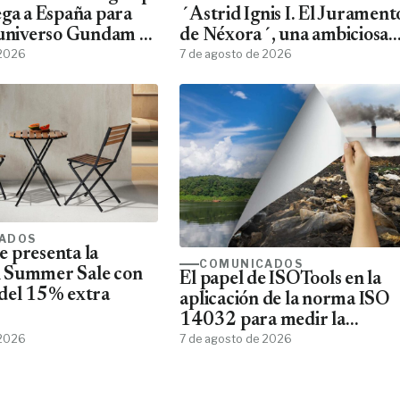
ega a España para
´Astrid Ignis I. El Jurament
 universo Gundam a
de Néxora´, una ambiciosa
ans
 2026
saga de fantasía y ciencia
7 de agosto de 2026
ficción
ADOS
 presenta la
COMUNICADOS
 Summer Sale con
El papel de ISOTools en la
del 15% extra
aplicación de la norma ISO
14032 para medir la
 2026
sostenibilidad empresarial
7 de agosto de 2026