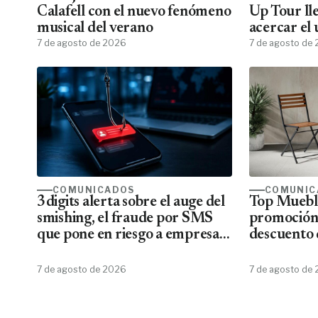
Calafell con el nuevo fenómeno
Up Tour ll
musical del verano
acercar el
7 de agosto de 2026
todos los f
7 de agosto de
COMUNICADOS
COMUNIC
3digits alerta sobre el auge del
Top Mueble
smishing, el fraude por SMS
promoción
que pone en riesgo a empresas
descuento 
y usuarios
7 de agosto de 2026
7 de agosto de