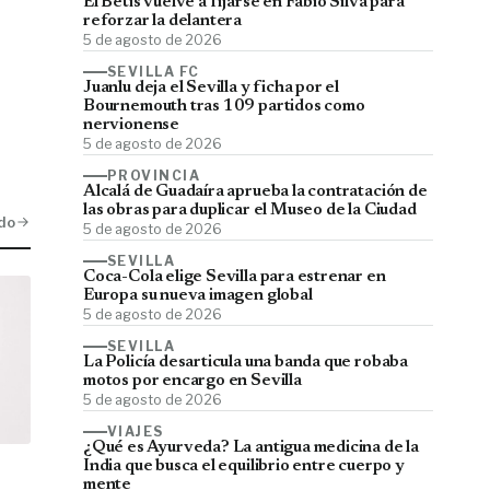
El Betis vuelve a fijarse en Fábio Silva para
reforzar la delantera
5 de agosto de 2026
SEVILLA FC
Juanlu deja el Sevilla y ficha por el
Bournemouth tras 109 partidos como
nervionense
5 de agosto de 2026
PROVINCIA
Alcalá de Guadaíra aprueba la contratación de
las obras para duplicar el Museo de la Ciudad
do
5 de agosto de 2026
SEVILLA
Coca-Cola elige Sevilla para estrenar en
Europa su nueva imagen global
5 de agosto de 2026
SEVILLA
La Policía desarticula una banda que robaba
motos por encargo en Sevilla
5 de agosto de 2026
VIAJES
¿Qué es Ayurveda? La antigua medicina de la
India que busca el equilibrio entre cuerpo y
mente