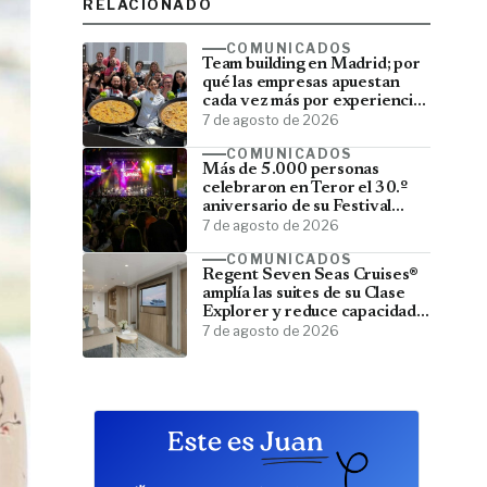
RELACIONADO
COMUNICADOS
Team building en Madrid; por
qué las empresas apuestan
cada vez más por experiencias
que fortalecen sus equipos
7 de agosto de 2026
COMUNICADOS
Más de 5.000 personas
celebraron en Teror el 30.º
aniversario de su Festival
Latino
7 de agosto de 2026
COMUNICADOS
Regent Seven Seas Cruises®
amplía las suites de su Clase
Explorer y reduce capacidad;
menos pasajeros, más espacio
7 de agosto de 2026