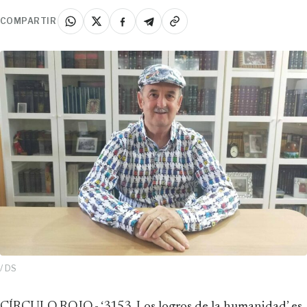
COMPARTIR
/ DS
CÍRCULO ROJO.- ‘3153. Los logros de la humanidad’ es