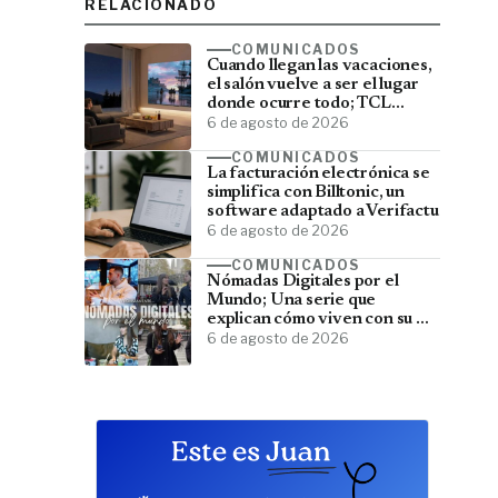
RELACIONADO
COMUNICADOS
Cuando llegan las vacaciones,
el salón vuelve a ser el lugar
donde ocurre todo; TCL
convierte el televisor en el
6 de agosto de 2026
centro del verano
COMUNICADOS
La facturación electrónica se
simplifica con Billtonic, un
software adaptado a Verifactu
6 de agosto de 2026
COMUNICADOS
Nómadas Digitales por el
Mundo; Una serie que
explican cómo viven con su PC
y viajan por el mundo
6 de agosto de 2026