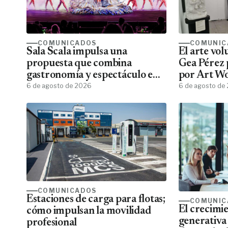
COMUNICADOS
COMUNIC
Sala Scala impulsa una
El arte vo
propuesta que combina
Gea Pérez 
gastronomía y espectáculo en
por Art W
Gran Canaria
6 de agosto de 2026
6 de agosto de
COMUNICADOS
Estaciones de carga para flotas;
COMUNIC
El crecimie
cómo impulsan la movilidad
generativa
profesional