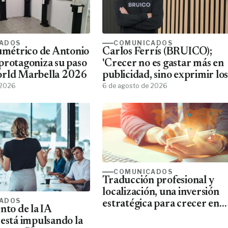
ADOS
COMUNICADOS
lumétrico de Antonio
Carlos Ferrís (BRUICO);
protagoniza su paso
'Crecer no es gastar más en
orld Marbella 2026
publicidad, sino exprimir los
 2026
datos que ya tienes'
6 de agosto de 2026
COMUNICADOS
Traducción profesional y
localización, una inversión
ADOS
estratégica para crecer en
nto de la IA
mercados internacionales
 está impulsando la