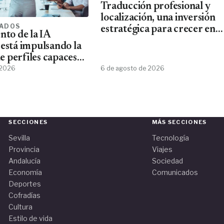
Traducción profesional y
localización, una inversión
ADOS
estratégica para crecer en
nto de la IA
mercados internacionales
 está impulsando la
 perfiles capaces
esta tecnología
 2026
6 de agosto de 2026
SECCIONES
MÁS SECCIONES
Sevilla
Tecnología
Provincia
Viajes
Andalucía
Sociedad
Economía
Comunicados
Deportes
Cofradías
Cultura
Estilo de vida