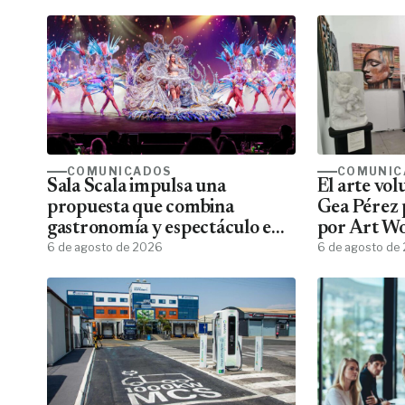
COMUNICADOS
COMUNIC
Sala Scala impulsa una
El arte vo
propuesta que combina
Gea Pérez 
gastronomía y espectáculo en
por Art W
Gran Canaria
6 de agosto de 2026
6 de agosto de