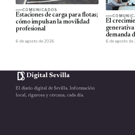
COMUNICADOS
Estaciones de carga para flotas;
COMUNIC
El crecimie
cómo impulsan la movilidad
generativa
profesional
demanda de
6 de agosto de 2026
de aplicar 
6 de agosto de
Digital Sevilla
El diario digital de Sevilla. Información
local, rigurosa y cercana, cada día.