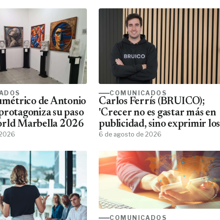
ADOS
COMUNICADOS
lumétrico de Antonio
Carlos Ferrís (BRUICO);
protagoniza su paso
'Crecer no es gastar más en
orld Marbella 2026
publicidad, sino exprimir los
 2026
datos que ya tienes'
6 de agosto de 2026
COMUNICADOS