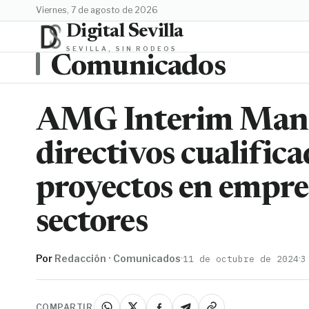
viernes, 7 de agosto de 2026
Digital Sevilla
SEVILLA, SIN RODEOS
Comunicados
AMG Interim Mana
directivos cualific
proyectos en empre
sectores
Por
Redacción · Comunicados
·
·
11 de octubre de 2024
3
COMPARTIR