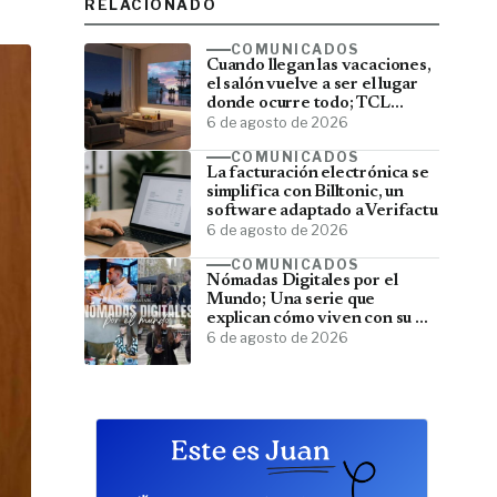
RELACIONADO
COMUNICADOS
Cuando llegan las vacaciones,
el salón vuelve a ser el lugar
donde ocurre todo; TCL
convierte el televisor en el
6 de agosto de 2026
centro del verano
COMUNICADOS
La facturación electrónica se
simplifica con Billtonic, un
software adaptado a Verifactu
6 de agosto de 2026
COMUNICADOS
Nómadas Digitales por el
Mundo; Una serie que
explican cómo viven con su PC
y viajan por el mundo
6 de agosto de 2026