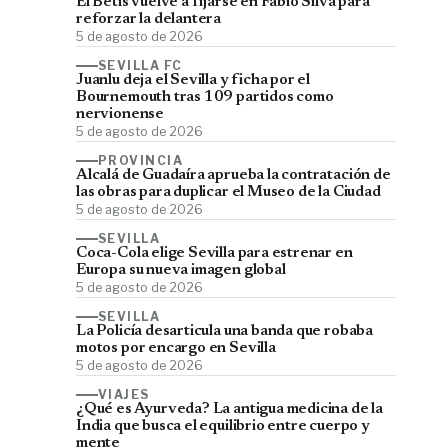
El Betis vuelve a fijarse en Fábio Silva para
reforzar la delantera
5 de agosto de 2026
SEVILLA FC
Juanlu deja el Sevilla y ficha por el
Bournemouth tras 109 partidos como
nervionense
5 de agosto de 2026
PROVINCIA
Alcalá de Guadaíra aprueba la contratación de
las obras para duplicar el Museo de la Ciudad
5 de agosto de 2026
SEVILLA
Coca-Cola elige Sevilla para estrenar en
Europa su nueva imagen global
5 de agosto de 2026
SEVILLA
La Policía desarticula una banda que robaba
motos por encargo en Sevilla
5 de agosto de 2026
VIAJES
¿Qué es Ayurveda? La antigua medicina de la
India que busca el equilibrio entre cuerpo y
mente