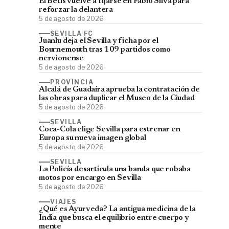
El Betis vuelve a fijarse en Fábio Silva para
reforzar la delantera
5 de agosto de 2026
SEVILLA FC
Juanlu deja el Sevilla y ficha por el
Bournemouth tras 109 partidos como
nervionense
5 de agosto de 2026
PROVINCIA
Alcalá de Guadaíra aprueba la contratación de
las obras para duplicar el Museo de la Ciudad
5 de agosto de 2026
SEVILLA
Coca-Cola elige Sevilla para estrenar en
Europa su nueva imagen global
5 de agosto de 2026
SEVILLA
La Policía desarticula una banda que robaba
motos por encargo en Sevilla
5 de agosto de 2026
VIAJES
¿Qué es Ayurveda? La antigua medicina de la
India que busca el equilibrio entre cuerpo y
mente