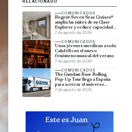
RELACIONADO
COMUNICADOS
Regent Seven Seas Cruises®
amplía las suites de su Clase
Explorer y reduce capacidad;
menos pasajeros, más espacio
7 de agosto de 2026
COMUNICADOS
Unos jóvenes movilizan a todo
Calafell con el nuevo
fenómeno musical del verano
7 de agosto de 2026
COMUNICADOS
The Gundam Base Rolling
Pop-Up Tour llega a España
para acercar el universo
Gundam a todos los fans
7 de agosto de 2026