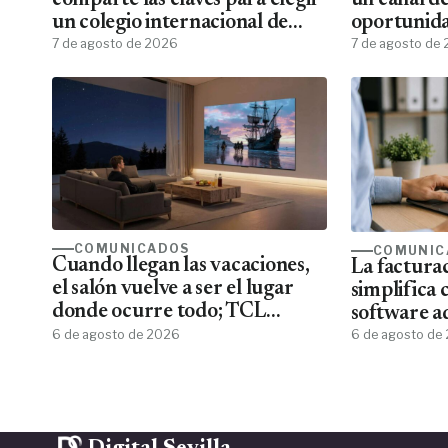
comparte las claves para elegir
un canal d
un colegio internacional de
oportunida
excelencia
7 de agosto de 2026
7 de agosto de
COMUNICADOS
COMUNIC
Cuando llegan las vacaciones,
La facturac
el salón vuelve a ser el lugar
simplifica 
donde ocurre todo; TCL
software a
convierte el televisor en el
6 de agosto de 2026
6 de agosto de
centro del verano