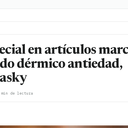
cial en artículos mar
ado dérmico antiedad,
masky
 min de lectura