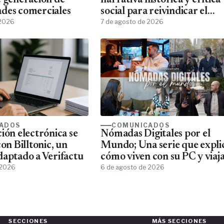
e generación de
narrativa histórica y crítica
des comerciales
social para reivindicar el
 2026
humanismo
7 de agosto de 2026
ADOS
COMUNICADOS
ión electrónica se
Nómadas Digitales por el
con Billtonic, un
Mundo; Una serie que expli
daptado a Verifactu
cómo viven con su PC y viaj
 2026
por el mundo
6 de agosto de 2026
SECCIONES
MÁS SECCIONES