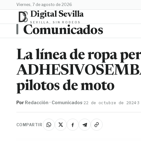
viernes, 7 de agosto de 2026
Digital Sevilla
SEVILLA, SIN RODEOS
Comunicados
La línea de ropa pe
ADHESIVOSEMBA
pilotos de moto
Por
Redacción · Comunicados
·
·
22 de octubre de 2024
3
COMPARTIR