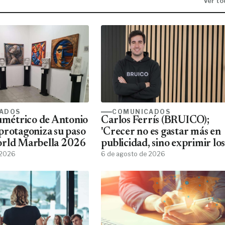
Ver to
ADOS
COMUNICADOS
lumétrico de Antonio
Carlos Ferrís (BRUICO);
protagoniza su paso
'Crecer no es gastar más en
orld Marbella 2026
publicidad, sino exprimir los
 2026
datos que ya tienes'
6 de agosto de 2026