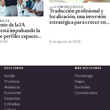
COMUNICADOS
Traducción profesional y
localización, una inversión
ADOS
estratégica para crecer en
nto de la IA
mercados internacionales
 está impulsando la
 perfiles capaces
esta tecnología
 2026
6 de agosto de 2026
SECCIONES
MÁS SECCIONES
Sevilla
Tecnología
Provincia
Viajes
Andalucía
Sociedad
Economía
Comunicados
Deportes
Cofradías
Cultura