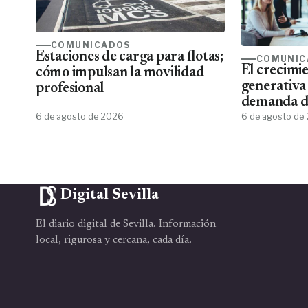
COMUNICADOS
Estaciones de carga para flotas;
COMUNIC
El crecimie
cómo impulsan la movilidad
generativa
profesional
demanda de
6 de agosto de 2026
de aplicar 
6 de agosto de
Digital Sevilla
El diario digital de Sevilla. Información
local, rigurosa y cercana, cada día.