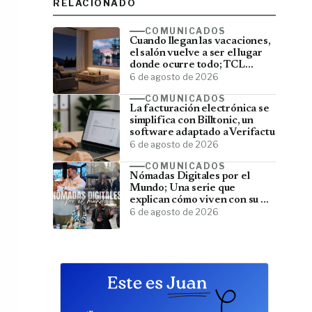
RELACIONADO
COMUNICADOS
Cuando llegan las vacaciones,
el salón vuelve a ser el lugar
donde ocurre todo; TCL
convierte el televisor en el
6 de agosto de 2026
centro del verano
COMUNICADOS
La facturación electrónica se
simplifica con Billtonic, un
software adaptado a Verifactu
6 de agosto de 2026
COMUNICADOS
Nómadas Digitales por el
Mundo; Una serie que
explican cómo viven con su PC
y viajan por el mundo
6 de agosto de 2026