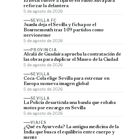
El Betis vuelve a fijarse en Fábio Silva para
reforzar la delantera
5 de agosto de 2026
SEVILLA FC
Juanlu deja el Sevilla y ficha por el
Bournemouth tras 109 partidos como
nervionense
5 de agosto de 2026
PROVINCIA
Alcalá de Guadaíra aprueba la contratación de
las obras para duplicar el Museo de la Ciudad
5 de agosto de 2026
SEVILLA
Coca-Cola elige Sevilla para estrenar en
Europa su nueva imagen global
5 de agosto de 2026
SEVILLA
La Policía desarticula una banda que robaba
motos por encargo en Sevilla
5 de agosto de 2026
VIAJES
¿Qué es Ayurveda? La antigua medicina de la
India que busca el equilibrio entre cuerpo y
mente