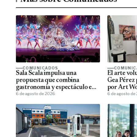
COMUNICADOS
COMUNIC
Sala Scala impulsa una
El arte vo
propuesta que combina
Gea Pérez 
gastronomía y espectáculo en
por Art W
Gran Canaria
6 de agosto de 2026
6 de agosto de