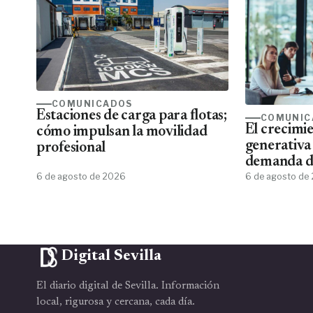
COMUNICADOS
Estaciones de carga para flotas;
COMUNIC
El crecimie
cómo impulsan la movilidad
generativa
profesional
demanda de
6 de agosto de 2026
de aplicar 
6 de agosto de
Digital Sevilla
El diario digital de Sevilla. Información
local, rigurosa y cercana, cada día.