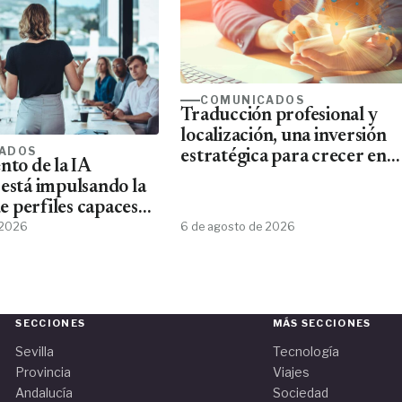
COMUNICADOS
Traducción profesional y
localización, una inversión
ADOS
estratégica para crecer en
nto de la IA
mercados internacionales
 está impulsando la
 perfiles capaces
esta tecnología
 2026
6 de agosto de 2026
SECCIONES
MÁS SECCIONES
Sevilla
Tecnología
Provincia
Viajes
Andalucía
Sociedad