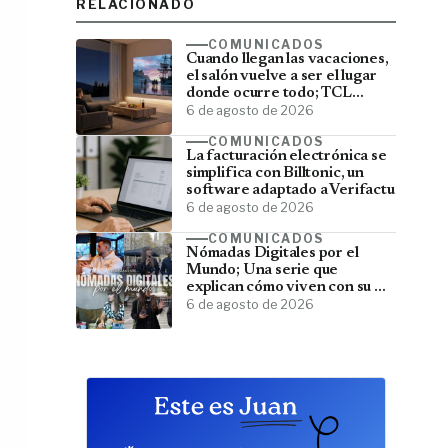
RELACIONADO
COMUNICADOS
Cuando llegan las vacaciones,
el salón vuelve a ser el lugar
donde ocurre todo; TCL
convierte el televisor en el
6 de agosto de 2026
centro del verano
COMUNICADOS
La facturación electrónica se
simplifica con Billtonic, un
software adaptado a Verifactu
6 de agosto de 2026
COMUNICADOS
Nómadas Digitales por el
Mundo; Una serie que
explican cómo viven con su PC
y viajan por el mundo
6 de agosto de 2026