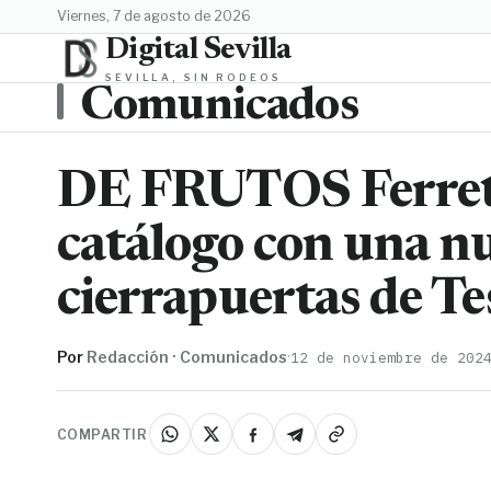
viernes, 7 de agosto de 2026
Digital Sevilla
SEVILLA, SIN RODEOS
Comunicados
DE FRUTOS Ferrete
catálogo con una n
cierrapuertas de T
Por
Redacción · Comunicados
·
12 de noviembre de 202
COMPARTIR