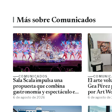
Más sobre Comunicados
COMUNICADOS
COMUNIC
Sala Scala impulsa una
El arte vo
propuesta que combina
Gea Pérez 
gastronomía y espectáculo en
por Art W
Gran Canaria
6 de agosto de 2026
6 de agosto de