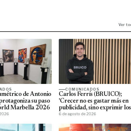
Ver to
ADOS
COMUNICADOS
lumétrico de Antonio
Carlos Ferrís (BRUICO);
protagoniza su paso
'Crecer no es gastar más en
orld Marbella 2026
publicidad, sino exprimir los
 2026
datos que ya tienes'
6 de agosto de 2026