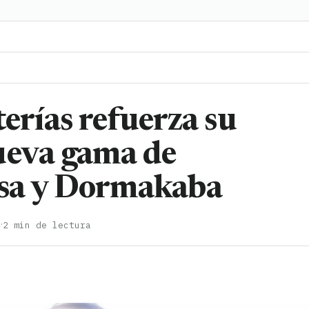
rías refuerza su
ueva gama de
esa y Dormakaba
·
4
2 min de lectura