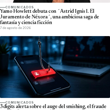
COMUNICADOS
Yamo Howlett debuta con ´Astrid Ignis I. El
Juramento de Néxora´, una ambiciosa saga de
fantasía y ciencia ficción
7 de agosto de 2026
COMUNICADOS
3digits alerta sobre el auge del smishing, el fraude