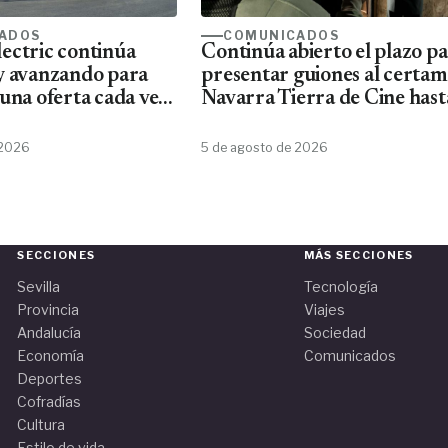
ADOS
COMUNICADOS
ectric continúa
Continúa abierto el plazo p
y avanzando para
presentar guiones al certa
una oferta cada vez
Navarra Tierra de Cine hast
ta de material
10 de agosto
Schneider
 2026
5 de agosto de 2026
SECCIONES
MÁS SECCIONES
Sevilla
Tecnología
Provincia
Viajes
Andalucía
Sociedad
Economía
Comunicados
Deportes
Cofradías
Cultura
Estilo de vida