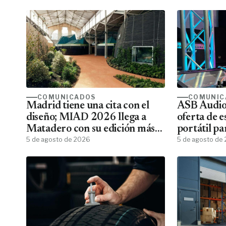
COMUNICADOS
COMUNIC
Madrid tiene una cita con el
ASB Audiov
diseño; MIAD 2026 llega a
oferta de e
Matadero con su edición más
portátil pa
ambiciosa
5 de agosto de 2026
5 de agosto de