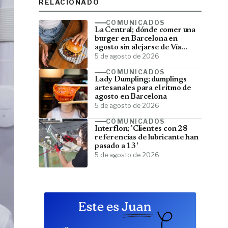
RELACIONADO
COMUNICADOS
La Central; dónde comer una
burger en Barcelona en
agosto sin alejarse de Vía
Laietana
5 de agosto de 2026
COMUNICADOS
Lady Dumpling; dumplings
artesanales para el ritmo de
agosto en Barcelona
5 de agosto de 2026
COMUNICADOS
Interflon; 'Clientes con 28
referencias de lubricante han
pasado a 13'
5 de agosto de 2026