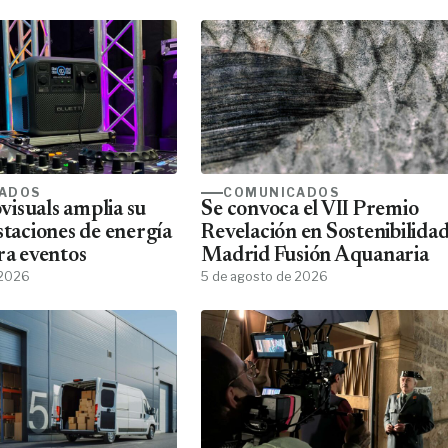
ADOS
COMUNICADOS
isuals amplia su
Se convoca el VII Premio
staciones de energía
Revelación en Sostenibilida
ra eventos
Madrid Fusión Aquanaria
 2026
5 de agosto de 2026