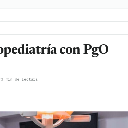
opediatría con PgO
·
4
3 min de lectura