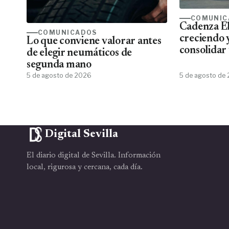
COMUNIC
Cadenza El
COMUNICADOS
creciendo 
Lo que conviene valorar antes
consolidar 
de elegir neumáticos de
más comple
segunda mano
eléctrico 
5 de agosto de 2026
5 de agosto de
Digital Sevilla
El diario digital de Sevilla. Información
local, rigurosa y cercana, cada día.