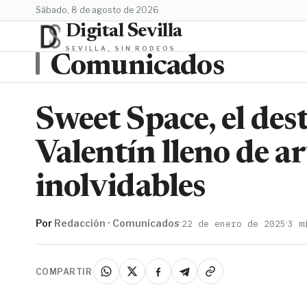
sábado, 8 de agosto de 2026
Digital Sevilla
SEVILLA, SIN RODEOS
Comunicados
Sweet Space, el des
Valentín lleno de a
inolvidables
Por
Redacción · Comunicados
·
·
22 de enero de 2025
3 m
COMPARTIR