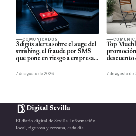
COMUNICADOS
COMUNIC
3digits alerta sobre el auge del
Top Mueble
smishing, el fraude por SMS
promoción
que pone en riesgo a empresas
descuento 
y usuarios
7 de agosto de 2026
7 de agosto de
Digital Sevilla
El diario digital de Sevilla. Información
local, rigurosa y cercana, cada día.