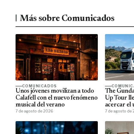
Más sobre Comunicados
COMUNICADOS
COMUNIC
Unos jóvenes movilizan a todo
The Gunda
Calafell con el nuevo fenómeno
Up Tour ll
musical del verano
acercar el
7 de agosto de 2026
todos los f
7 de agosto de