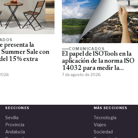
ADOS
 presenta la
COMUNICADOS
 Summer Sale con
El papel de ISOTools en la
del 15% extra
aplicación de la norma ISO
14032 para medir la
 2026
sostenibilidad empresarial
7 de agosto de 2026
SECCIONES
MÁS SECCIONES
Sevilla
Tecnología
Provincia
Viajes
Andalucía
Sociedad