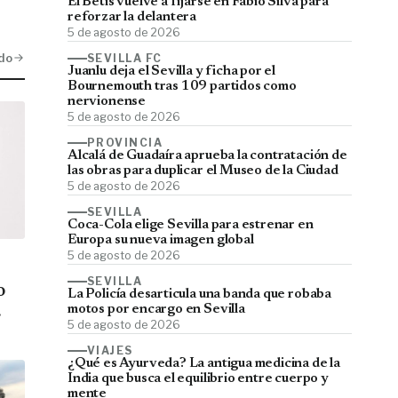
El Betis vuelve a fijarse en Fábio Silva para
reforzar la delantera
5 de agosto de 2026
do
SEVILLA FC
Juanlu deja el Sevilla y ficha por el
Bournemouth tras 109 partidos como
nervionense
5 de agosto de 2026
PROVINCIA
Alcalá de Guadaíra aprueba la contratación de
las obras para duplicar el Museo de la Ciudad
5 de agosto de 2026
SEVILLA
Coca-Cola elige Sevilla para estrenar en
Europa su nueva imagen global
5 de agosto de 2026
SEVILLA
o
La Policía desarticula una banda que robaba
motos por encargo en Sevilla
5 de agosto de 2026
VIAJES
¿Qué es Ayurveda? La antigua medicina de la
India que busca el equilibrio entre cuerpo y
mente