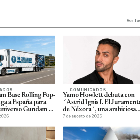
Ver to
ADOS
COMUNICADOS
m Base Rolling Pop-
Yamo Howlett debuta con
ega a España para
´Astrid Ignis I. El Jurament
 universo Gundam a
de Néxora´, una ambiciosa
ans
 2026
saga de fantasía y ciencia
7 de agosto de 2026
ficción