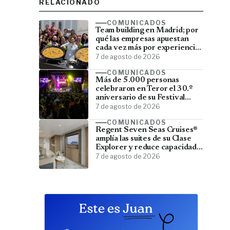
RELACIONADO
COMUNICADOS
Team building en Madrid; por
qué las empresas apuestan
cada vez más por experiencias
que fortalecen sus equipos
7 de agosto de 2026
COMUNICADOS
Más de 5.000 personas
celebraron en Teror el 30.º
aniversario de su Festival
Latino
7 de agosto de 2026
COMUNICADOS
Regent Seven Seas Cruises®
amplía las suites de su Clase
Explorer y reduce capacidad;
menos pasajeros, más espacio
7 de agosto de 2026