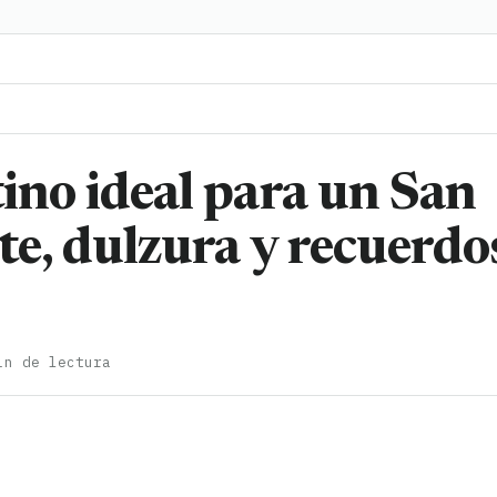
tino ideal para un San
rte, dulzura y recuerdo
in de lectura