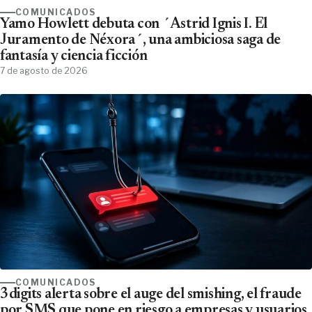
COMUNICADOS
Yamo Howlett debuta con ´Astrid Ignis I. El
Juramento de Néxora´, una ambiciosa saga de
fantasía y ciencia ficción
7 de agosto de 2026
COMUNICADOS
3digits alerta sobre el auge del smishing, el fraude
por SMS que pone en riesgo a empresas y usuarios