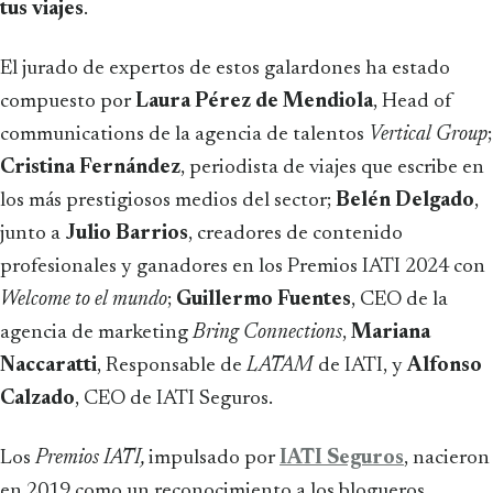
tus viajes
.
El jurado de expertos de estos galardones ha estado
compuesto por
Laura Pérez de Mendiola
, Head of
communications de la agencia de talentos
Vertical Group
;
Cristina Fernández
, periodista de viajes que escribe en
los más prestigiosos medios del sector;
Belén Delgado
,
junto a
Julio Barrios
, creadores de contenido
profesionales y ganadores en los Premios IATI 2024 con
Welcome to el mundo
;
Guillermo Fuentes
, CEO de la
agencia de marketing
Bring Connections
,
Mariana
Naccaratti
, Responsable de
LATAM
de IATI, y
Alfonso
Calzado
, CEO de IATI Seguros.
Los
Premios IATI,
impulsado por
IATI Seguros
, nacieron
en 2019 como un reconocimiento a los blogueros,