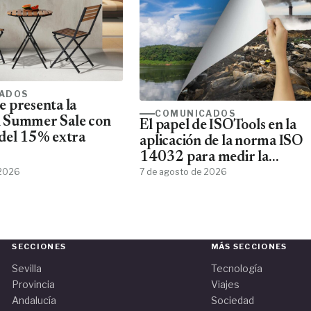
ADOS
 presenta la
COMUNICADOS
 Summer Sale con
El papel de ISOTools en la
del 15% extra
aplicación de la norma ISO
14032 para medir la
 2026
sostenibilidad empresarial
7 de agosto de 2026
SECCIONES
MÁS SECCIONES
Sevilla
Tecnología
Provincia
Viajes
Andalucía
Sociedad