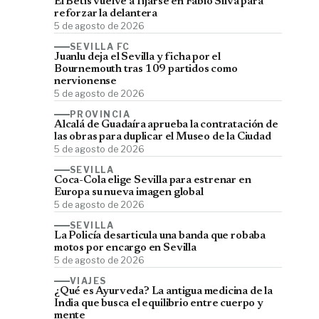
El Betis vuelve a fijarse en Fábio Silva para
reforzar la delantera
5 de agosto de 2026
SEVILLA FC
Juanlu deja el Sevilla y ficha por el
Bournemouth tras 109 partidos como
nervionense
5 de agosto de 2026
PROVINCIA
Alcalá de Guadaíra aprueba la contratación de
las obras para duplicar el Museo de la Ciudad
5 de agosto de 2026
SEVILLA
Coca-Cola elige Sevilla para estrenar en
Europa su nueva imagen global
5 de agosto de 2026
SEVILLA
La Policía desarticula una banda que robaba
motos por encargo en Sevilla
5 de agosto de 2026
VIAJES
¿Qué es Ayurveda? La antigua medicina de la
India que busca el equilibrio entre cuerpo y
mente