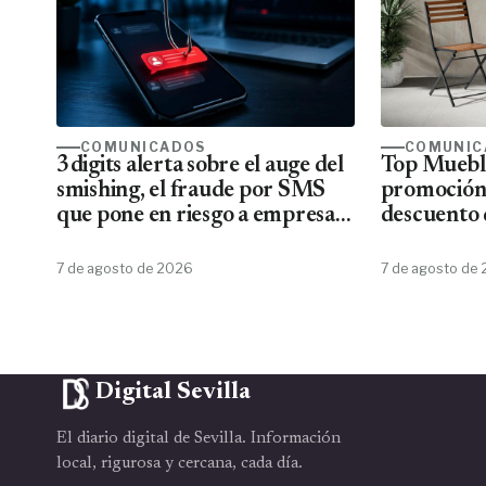
COMUNICADOS
COMUNIC
3digits alerta sobre el auge del
Top Mueble
smishing, el fraude por SMS
promoción
que pone en riesgo a empresas
descuento 
y usuarios
7 de agosto de 2026
7 de agosto de
Digital Sevilla
El diario digital de Sevilla. Información
local, rigurosa y cercana, cada día.