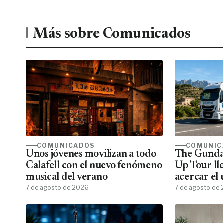
Más sobre Comunicados
COMUNICADOS
COMUNIC
Unos jóvenes movilizan a todo
The Gunda
Calafell con el nuevo fenómeno
Up Tour ll
musical del verano
acercar el
7 de agosto de 2026
todos los f
7 de agosto de