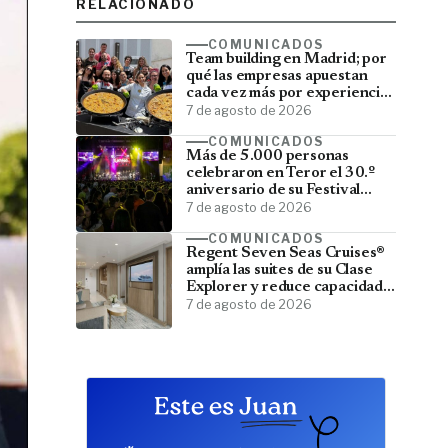
RELACIONADO
COMUNICADOS
Team building en Madrid; por
qué las empresas apuestan
cada vez más por experiencias
que fortalecen sus equipos
7 de agosto de 2026
COMUNICADOS
Más de 5.000 personas
celebraron en Teror el 30.º
aniversario de su Festival
Latino
7 de agosto de 2026
COMUNICADOS
Regent Seven Seas Cruises®
amplía las suites de su Clase
Explorer y reduce capacidad;
menos pasajeros, más espacio
7 de agosto de 2026