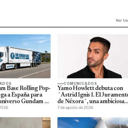
Ver to
ADOS
COMUNICADOS
m Base Rolling Pop-
Yamo Howlett debuta con
ega a España para
´Astrid Ignis I. El Jurament
 universo Gundam a
de Néxora´, una ambiciosa
ans
 2026
saga de fantasía y ciencia
7 de agosto de 2026
ficción