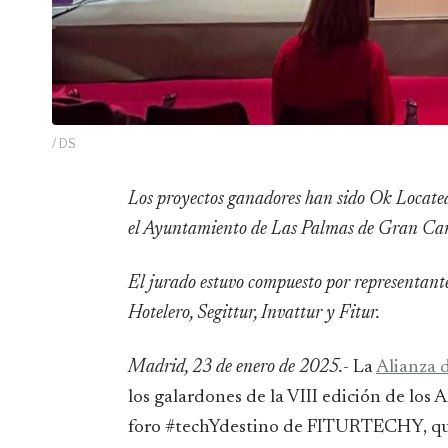
/ DS
Los proyectos ganadores han sido Ok Located, Freeplantour, Barceló Hotel Group, Murmuration y
el Ayuntamiento de Las Palmas de Gran Ca
El jurado estuvo compuesto por representant
Hotelero, Segittur, Invattur y Fitur.
Madrid, 23 de enero de 2025.
- La
Alianza 
los galardones de la VIII edición de lo
foro #techYdestino de FITURTECHY, que 