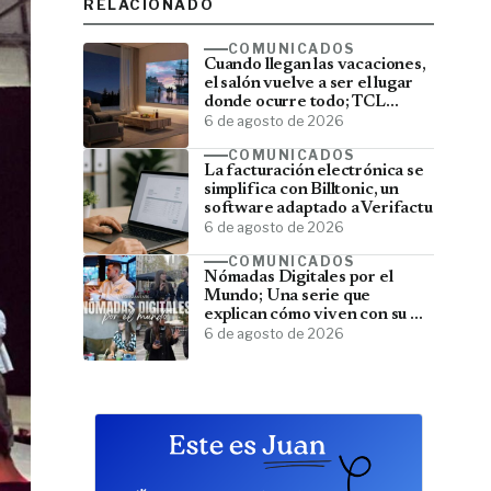
RELACIONADO
COMUNICADOS
Cuando llegan las vacaciones,
el salón vuelve a ser el lugar
donde ocurre todo; TCL
convierte el televisor en el
6 de agosto de 2026
centro del verano
COMUNICADOS
La facturación electrónica se
simplifica con Billtonic, un
software adaptado a Verifactu
6 de agosto de 2026
COMUNICADOS
Nómadas Digitales por el
Mundo; Una serie que
explican cómo viven con su PC
y viajan por el mundo
6 de agosto de 2026