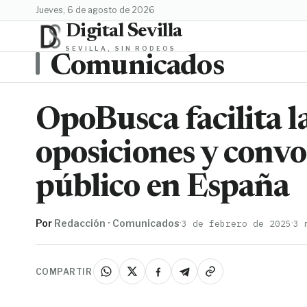
jueves, 6 de agosto de 2026
Digital Sevilla
SEVILLA, SIN RODEOS
Comunicados
OpoBusca facilita 
oposiciones y convo
público en España
Por
Redacción · Comunicados
·
·
3 de febrero de 2025
3 
COMPARTIR