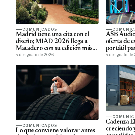
COMUNICADOS
COMUNIC
Madrid tiene una cita con el
ASB Audiov
diseño; MIAD 2026 llega a
oferta de e
Matadero con su edición más
portátil pa
ambiciosa
5 de agosto de 2026
5 de agosto de
COMUNIC
Cadenza El
COMUNICADOS
creciendo 
Lo que conviene valorar antes