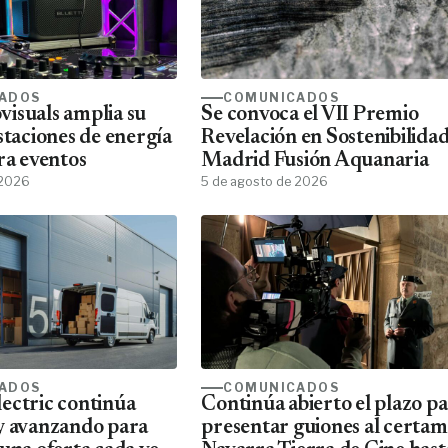
ADOS
COMUNICADOS
isuals amplia su
Se convoca el VII Premio
staciones de energía
Revelación en Sostenibilida
ra eventos
Madrid Fusión Aquanaria
 2026
5 de agosto de 2026
ADOS
COMUNICADOS
ectric continúa
Continúa abierto el plazo p
y avanzando para
presentar guiones al certa