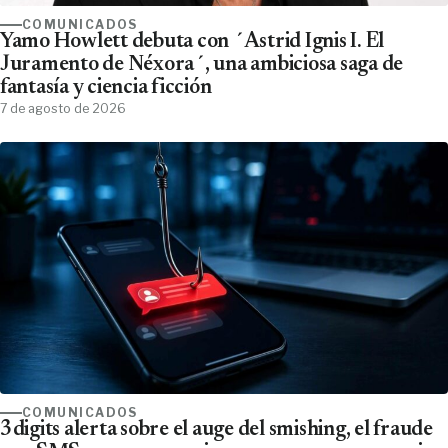
COMUNICADOS
Yamo Howlett debuta con ´Astrid Ignis I. El
Juramento de Néxora´, una ambiciosa saga de
fantasía y ciencia ficción
7 de agosto de 2026
COMUNICADOS
3digits alerta sobre el auge del smishing, el fraude