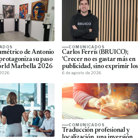
ADOS
COMUNICADOS
lumétrico de Antonio
Carlos Ferrís (BRUICO);
protagoniza su paso
'Crecer no es gastar más en
orld Marbella 2026
publicidad, sino exprimir los
 2026
datos que ya tienes'
6 de agosto de 2026
COMUNICADOS
Traducción profesional y
localización, una inversión