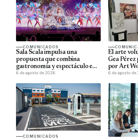
COMUNICADOS
COMUNIC
Sala Scala impulsa una
El arte vo
propuesta que combina
Gea Pérez 
gastronomía y espectáculo en
por Art W
Gran Canaria
6 de agosto de 2026
6 de agosto de
COMUNICADOS