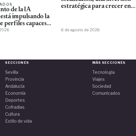
ADOS
estratégica para crecer en
nto de la IA
mercados internacionales
 está impulsando la
 perfiles capaces
esta tecnología
 2026
6 de agosto de 2026
SECCIONES
MÁS SECCIONES
Sevilla
Tecnología
Provincia
Viajes
Andalucía
Sociedad
Economía
Comunicados
Deportes
Cofradías
Cultura
Estilo de vida