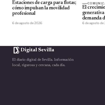
Estaciones de carga para flotas;
COMUNIC
El crecimie
cómo impulsan la movilidad
generativa
profesional
demanda de
6 de agosto de 2026
de aplicar 
6 de agosto de
Digital Sevilla
El diario digital de Sevilla. Información
local, rigurosa y cercana, cada día.