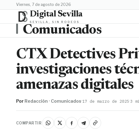
viernes, 7 de agosto de 2026
Digital Sevilla
SEVILLA, SIN RODEOS
Comunicados
CTX Detectives Pri
investigaciones téc
amenazas digitales
Por
Redacción · Comunicados
·
·
17 de marzo de 2025
3 m
COMPARTIR