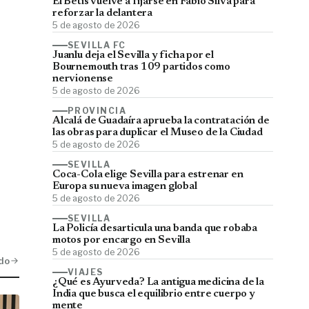
El Betis vuelve a fijarse en Fábio Silva para
reforzar la delantera
5 de agosto de 2026
SEVILLA FC
Juanlu deja el Sevilla y ficha por el
Bournemouth tras 109 partidos como
nervionense
5 de agosto de 2026
PROVINCIA
Alcalá de Guadaíra aprueba la contratación de
las obras para duplicar el Museo de la Ciudad
5 de agosto de 2026
SEVILLA
Coca-Cola elige Sevilla para estrenar en
Europa su nueva imagen global
5 de agosto de 2026
SEVILLA
La Policía desarticula una banda que robaba
motos por encargo en Sevilla
5 de agosto de 2026
do
VIAJES
¿Qué es Ayurveda? La antigua medicina de la
India que busca el equilibrio entre cuerpo y
mente