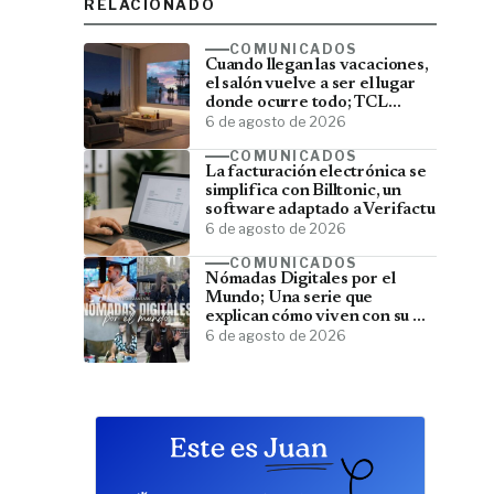
RELACIONADO
COMUNICADOS
Cuando llegan las vacaciones,
el salón vuelve a ser el lugar
donde ocurre todo; TCL
convierte el televisor en el
6 de agosto de 2026
centro del verano
COMUNICADOS
La facturación electrónica se
simplifica con Billtonic, un
software adaptado a Verifactu
6 de agosto de 2026
COMUNICADOS
Nómadas Digitales por el
Mundo; Una serie que
explican cómo viven con su PC
y viajan por el mundo
6 de agosto de 2026