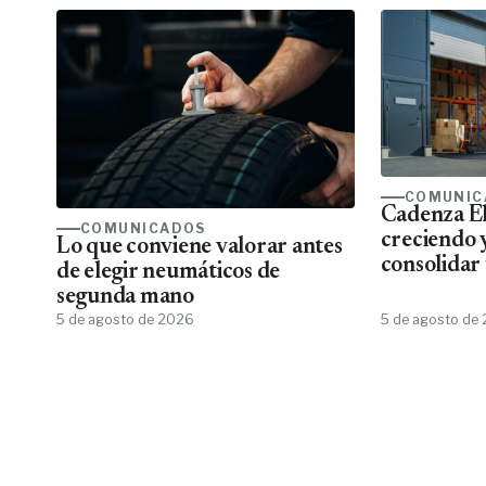
COMUNIC
Cadenza El
COMUNICADOS
creciendo 
Lo que conviene valorar antes
consolidar 
de elegir neumáticos de
más comple
segunda mano
eléctrico 
5 de agosto de 2026
5 de agosto de