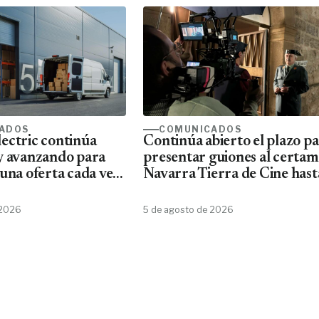
ADOS
COMUNICADOS
ectric continúa
Continúa abierto el plazo p
y avanzando para
presentar guiones al certa
una oferta cada vez
Navarra Tierra de Cine hast
ta de material
10 de agosto
Schneider
 2026
5 de agosto de 2026