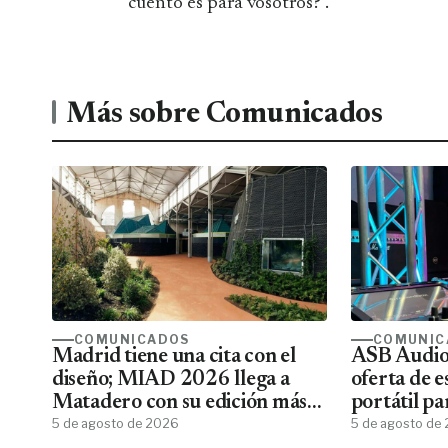
cuento es para vosotros?''.
Más sobre Comunicados
COMUNICADOS
COMUNIC
Madrid tiene una cita con el
ASB Audiov
diseño; MIAD 2026 llega a
oferta de e
Matadero con su edición más
portátil pa
ambiciosa
5 de agosto de 2026
5 de agosto de