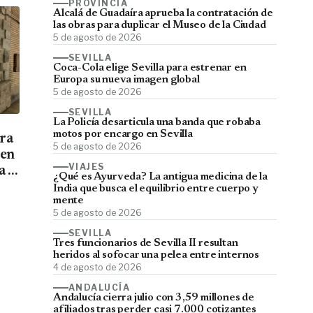
PROVINCIA
Alcalá de Guadaíra aprueba la contratación de
las obras para duplicar el Museo de la Ciudad
5 de agosto de 2026
SEVILLA
Coca-Cola elige Sevilla para estrenar en
Europa su nueva imagen global
5 de agosto de 2026
SEVILLA
La Policía desarticula una banda que robaba
motos por encargo en Sevilla
ara
5 de agosto de 2026
men
VIAJES
a el
¿Qué es Ayurveda? La antigua medicina de la
India que busca el equilibrio entre cuerpo y
mente
5 de agosto de 2026
SEVILLA
Tres funcionarios de Sevilla II resultan
heridos al sofocar una pelea entre internos
4 de agosto de 2026
ANDALUCÍA
Andalucía cierra julio con 3,59 millones de
afiliados tras perder casi 7.000 cotizantes