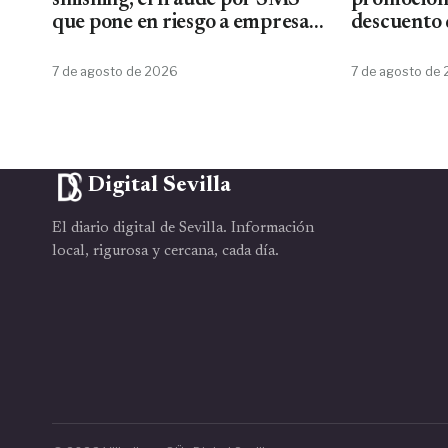
smishing, el fraude por SMS
promoción
que pone en riesgo a empresas
descuento 
y usuarios
7 de agosto de 2026
7 de agosto de
Digital Sevilla
El diario digital de Sevilla. Información
local, rigurosa y cercana, cada día.