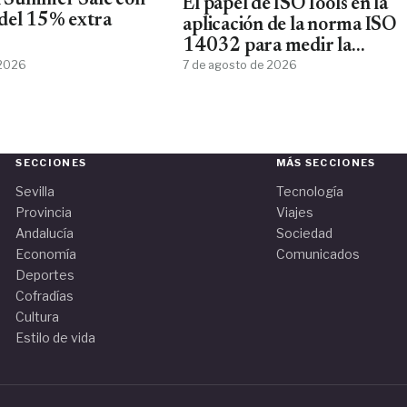
 Summer Sale con
El papel de ISOTools en la
del 15% extra
aplicación de la norma ISO
14032 para medir la
 2026
sostenibilidad empresarial
7 de agosto de 2026
SECCIONES
MÁS SECCIONES
Sevilla
Tecnología
Provincia
Viajes
Andalucía
Sociedad
Economía
Comunicados
Deportes
Cofradías
Cultura
Estilo de vida