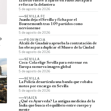
El Betis vuelve a fijarse en Fábio Silva para
reforzar la delantera
5 de agosto de 2026
SEVILLA FC
Juanlu deja el Sevilla y ficha por el
Bournemouth tras 109 partidos como
nervionense
5 de agosto de 2026
o
PROVINCIA
Alcalá de Guadaíra aprueba la contratación de
las obras para duplicar el Museo de la Ciudad
5 de agosto de 2026
SEVILLA
Coca-Cola elige Sevilla para estrenar en
Europa su nueva imagen global
5 de agosto de 2026
SEVILLA
La Policía desarticula una banda que robaba
motos por encargo en Sevilla
5 de agosto de 2026
VIAJES
¿Qué es Ayurveda? La antigua medicina de la
India que busca el equilibrio entre cuerpo y
mente