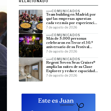
RELACIONADO
COMUNICADOS
Team building en Madrid; por
qué las empresas apuestan
cada vez más por experiencias
que fortalecen sus equipos
7 de agosto de 2026
COMUNICADOS
Más de 5.000 personas
celebraron en Teror el 30.º
aniversario de su Festival
Latino
7 de agosto de 2026
COMUNICADOS
Regent Seven Seas Cruises®
amplía las suites de su Clase
Explorer y reduce capacidad;
menos pasajeros, más espacio
7 de agosto de 2026