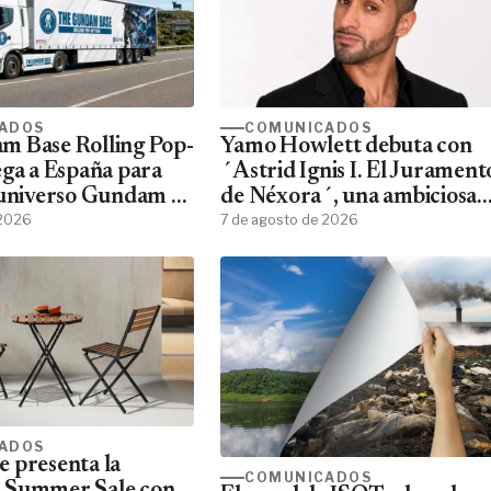
ADOS
COMUNICADOS
m Base Rolling Pop-
Yamo Howlett debuta con
ega a España para
´Astrid Ignis I. El Jurament
 universo Gundam a
de Néxora´, una ambiciosa
ans
 2026
saga de fantasía y ciencia
7 de agosto de 2026
ficción
ADOS
 presenta la
COMUNICADOS