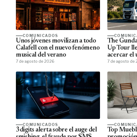
COMUNICADOS
COMUNIC
Unos jóvenes movilizan a todo
The Gunda
Calafell con el nuevo fenómeno
Up Tour ll
musical del verano
acercar el
7 de agosto de 2026
todos los f
7 de agosto de
COMUNICADOS
COMUNIC
3digits alerta sobre el auge del
Top Mueble