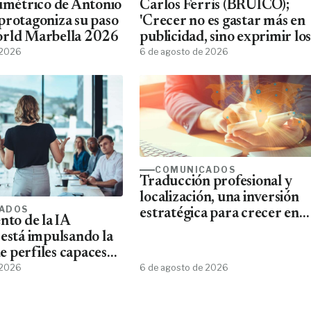
lumétrico de Antonio
Carlos Ferrís (BRUICO);
protagoniza su paso
'Crecer no es gastar más en
orld Marbella 2026
publicidad, sino exprimir los
 2026
datos que ya tienes'
6 de agosto de 2026
COMUNICADOS
Traducción profesional y
localización, una inversión
ADOS
estratégica para crecer en
nto de la IA
mercados internacionales
 está impulsando la
 perfiles capaces
esta tecnología
 2026
6 de agosto de 2026