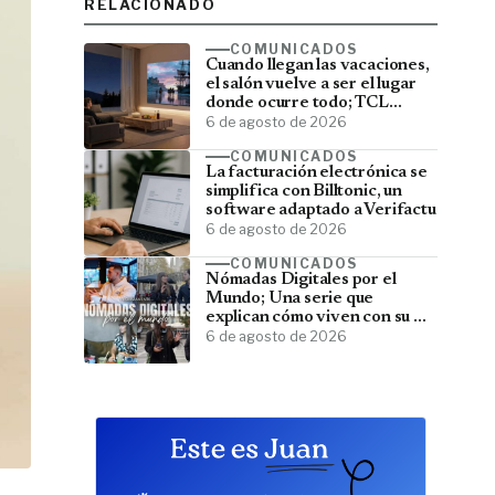
RELACIONADO
COMUNICADOS
Cuando llegan las vacaciones,
el salón vuelve a ser el lugar
donde ocurre todo; TCL
convierte el televisor en el
6 de agosto de 2026
centro del verano
COMUNICADOS
La facturación electrónica se
simplifica con Billtonic, un
software adaptado a Verifactu
6 de agosto de 2026
COMUNICADOS
Nómadas Digitales por el
Mundo; Una serie que
explican cómo viven con su PC
y viajan por el mundo
6 de agosto de 2026