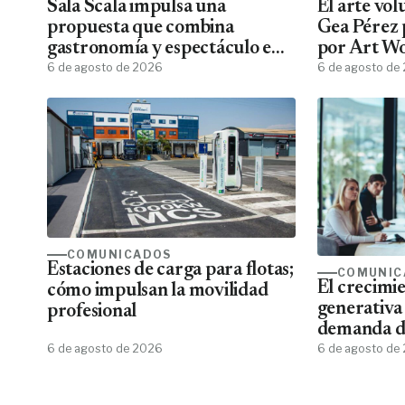
Sala Scala impulsa una
El arte vo
propuesta que combina
Gea Pérez 
gastronomía y espectáculo en
por Art W
Gran Canaria
6 de agosto de 2026
6 de agosto de
COMUNICADOS
Estaciones de carga para flotas;
COMUNIC
El crecimie
cómo impulsan la movilidad
generativa
profesional
demanda de
6 de agosto de 2026
de aplicar 
6 de agosto de