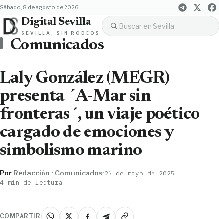
sábado, 8 de agosto de 2026
Digital Sevilla
SEVILLA, SIN RODEOS
Comunicados
Laly González (MEGR)
presenta ´A-Mar sin
fronteras´, un viaje poético
cargado de emociones y
simbolismo marino
Por
Redacción · Comunicados
·
·
26 de mayo de 2025
4 min de lectura
COMPARTIR