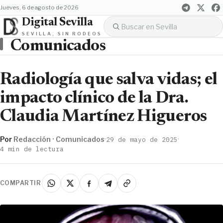
jueves, 6 de agosto de 2026
Digital Sevilla
SEVILLA, SIN RODEOS
Comunicados
Radiología que salva vidas; el
impacto clínico de la Dra.
Claudia Martínez Higueros
Por
Redacción · Comunicados
·
·
29 de mayo de 2025
4 min de lectura
COMPARTIR