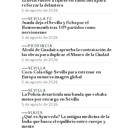
El Betis vuelve a fijarse en Fábio Silva para
reforzar la delantera
5 de agosto de 2026
SEVILLA FC
Juanlu deja el Sevilla y ficha por el
Bournemouth tras 109 partidos como
nervionense
5 de agosto de 2026
PROVINCIA
Alcalá de Guadaíra aprueba la contratación de
las obras para duplicar el Museo de la Ciudad
5 de agosto de 2026
SEVILLA
Coca-Cola elige Sevilla para estrenar en
Europa su nueva imagen global
5 de agosto de 2026
SEVILLA
La Policía desarticula una banda que robaba
motos por encargo en Sevilla
5 de agosto de 2026
VIAJES
¿Qué es Ayurveda? La antigua medicina de la
India que busca el equilibrio entre cuerpo y
mente