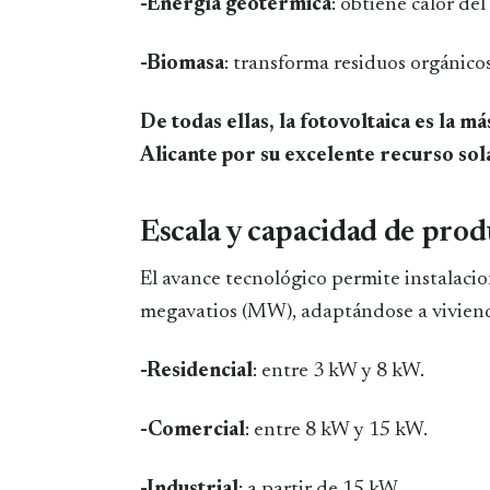
-Energía geotérmica
: obtiene calor del
-Biomasa
: transforma residuos orgánico
De todas ellas, la fotovoltaica es la m
Alicante por su excelente recurso sol
Escala y capacidad de pro
El avance tecnológico permite instalacio
megavatios (MW), adaptándose a vivienda
-Residencial
: entre 3 kW y 8 kW.
-Comercial
: entre 8 kW y 15 kW.
-Industrial
: a partir de 15 kW.