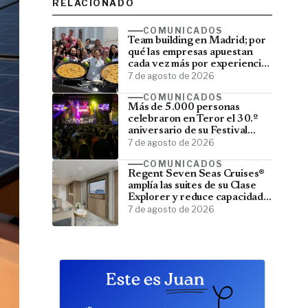
RELACIONADO
COMUNICADOS
Team building en Madrid; por
qué las empresas apuestan
cada vez más por experiencias
que fortalecen sus equipos
7 de agosto de 2026
COMUNICADOS
Más de 5.000 personas
celebraron en Teror el 30.º
aniversario de su Festival
Latino
7 de agosto de 2026
COMUNICADOS
Regent Seven Seas Cruises®
amplía las suites de su Clase
Explorer y reduce capacidad;
menos pasajeros, más espacio
7 de agosto de 2026