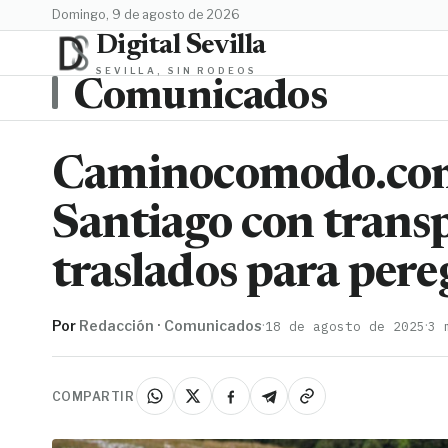
domingo, 9 de agosto de 2026
Digital Sevilla
SEVILLA, SIN RODEOS
Comunicados
Caminocomodo.com 
Santiago con transp
traslados para pere
Por
Redacción · Comunicados
·
·
18 de agosto de 2025
3 
COMPARTIR