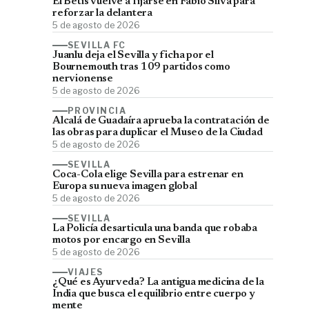
El Betis vuelve a fijarse en Fábio Silva para
reforzar la delantera
5 de agosto de 2026
SEVILLA FC
Juanlu deja el Sevilla y ficha por el
Bournemouth tras 109 partidos como
nervionense
5 de agosto de 2026
PROVINCIA
Alcalá de Guadaíra aprueba la contratación de
las obras para duplicar el Museo de la Ciudad
5 de agosto de 2026
SEVILLA
Coca-Cola elige Sevilla para estrenar en
Europa su nueva imagen global
5 de agosto de 2026
SEVILLA
La Policía desarticula una banda que robaba
motos por encargo en Sevilla
5 de agosto de 2026
VIAJES
¿Qué es Ayurveda? La antigua medicina de la
India que busca el equilibrio entre cuerpo y
mente