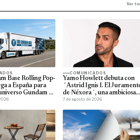
Ver to
ADOS
COMUNICADOS
m Base Rolling Pop-
Yamo Howlett debuta con
ega a España para
´Astrid Ignis I. El Jurament
 universo Gundam a
de Néxora´, una ambiciosa
ans
 2026
saga de fantasía y ciencia
7 de agosto de 2026
ficción