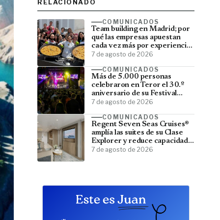
RELACIONADO
COMUNICADOS
Team building en Madrid; por
qué las empresas apuestan
cada vez más por experiencias
que fortalecen sus equipos
7 de agosto de 2026
COMUNICADOS
Más de 5.000 personas
celebraron en Teror el 30.º
aniversario de su Festival
Latino
7 de agosto de 2026
COMUNICADOS
Regent Seven Seas Cruises®
amplía las suites de su Clase
Explorer y reduce capacidad;
menos pasajeros, más espacio
7 de agosto de 2026