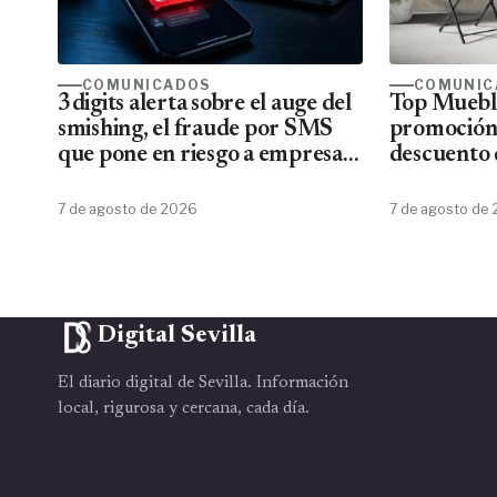
COMUNICADOS
COMUNIC
3digits alerta sobre el auge del
Top Mueble
smishing, el fraude por SMS
promoción
que pone en riesgo a empresas
descuento 
y usuarios
7 de agosto de 2026
7 de agosto de
Digital Sevilla
El diario digital de Sevilla. Información
local, rigurosa y cercana, cada día.