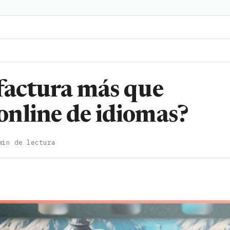
factura más que
nline de idiomas?
min de lectura