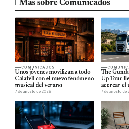
Más sobre Comunicados
COMUNICADOS
COMUNIC
Unos jóvenes movilizan a todo
The Gunda
Calafell con el nuevo fenómeno
Up Tour ll
musical del verano
acercar el
7 de agosto de 2026
todos los f
7 de agosto de