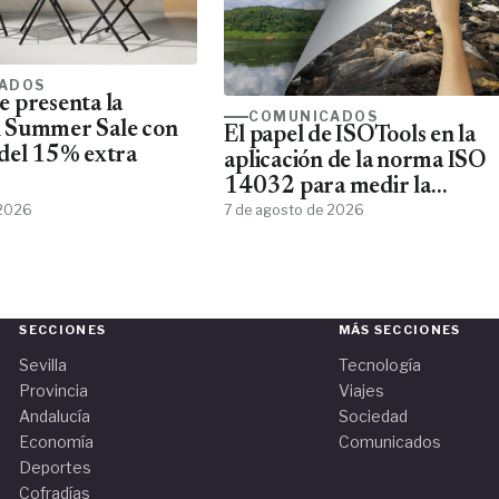
ADOS
 presenta la
COMUNICADOS
 Summer Sale con
El papel de ISOTools en la
del 15% extra
aplicación de la norma ISO
14032 para medir la
 2026
sostenibilidad empresarial
7 de agosto de 2026
SECCIONES
MÁS SECCIONES
Sevilla
Tecnología
Provincia
Viajes
Andalucía
Sociedad
Economía
Comunicados
Deportes
Cofradías