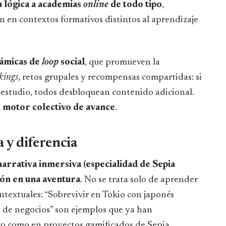
a lógica a academias
online
de todo tipo
,
n en contextos formativos distintos al aprendizaje
námicas de
loop
social
, que promueven la
kings
, retos grupales y recompensas compartidas: si
estudio, todos desbloquean contenido adicional.
un motor colectivo de avance
.
 y diferencia
 narrativa inmersiva (especialidad de Sepia
ión en una aventura
. No se trata solo de aprender
ontextuales: “Sobrevivir en Tokio con japonés
s de negocios” son ejemplos que ya han
go como en proyectos gamificados de Sepia