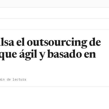
sa el outsourcing de
e ágil y basado en
min de lectura