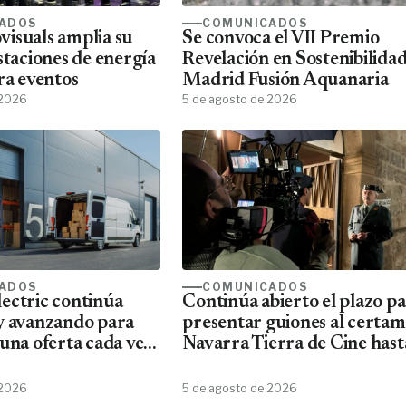
ADOS
COMUNICADOS
isuals amplia su
Se convoca el VII Premio
staciones de energía
Revelación en Sostenibilida
ra eventos
Madrid Fusión Aquanaria
 2026
5 de agosto de 2026
ADOS
COMUNICADOS
ectric continúa
Continúa abierto el plazo p
y avanzando para
presentar guiones al certa
una oferta cada vez
Navarra Tierra de Cine hast
ta de material
10 de agosto
Schneider
 2026
5 de agosto de 2026