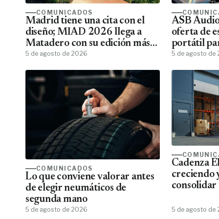
COMUNICADOS
COMUNIC
Madrid tiene una cita con el
ASB Audiov
diseño; MIAD 2026 llega a
oferta de e
Matadero con su edición más
portátil pa
ambiciosa
5 de agosto de 2026
5 de agosto de
COMUNIC
Cadenza El
COMUNICADOS
creciendo 
Lo que conviene valorar antes
consolidar 
de elegir neumáticos de
más comple
segunda mano
eléctrico 
5 de agosto de 2026
5 de agosto de