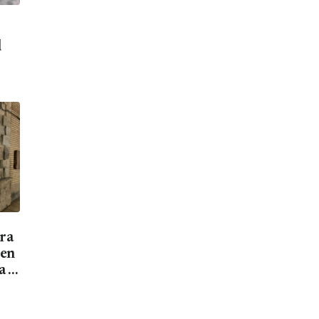
d
ara
men
a el