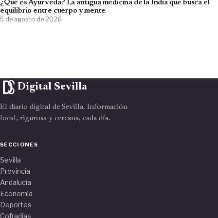
¿Qué es Ayurveda? La antigua medicina de la India que busca el
equilibrio entre cuerpo y mente
5 de agosto de 2026
Digital Sevilla
El diario digital de Sevilla. Información
local, rigurosa y cercana, cada día.
SECCIONES
Sevilla
Provincia
Andalucía
Economía
Deportes
Cofradías