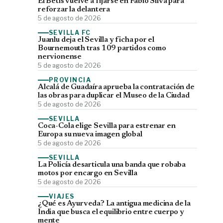
El Betis vuelve a fijarse en Fábio Silva para
reforzar la delantera
5 de agosto de 2026
SEVILLA FC
Juanlu deja el Sevilla y ficha por el
Bournemouth tras 109 partidos como
nervionense
5 de agosto de 2026
PROVINCIA
Alcalá de Guadaíra aprueba la contratación de
las obras para duplicar el Museo de la Ciudad
5 de agosto de 2026
SEVILLA
Coca-Cola elige Sevilla para estrenar en
Europa su nueva imagen global
5 de agosto de 2026
SEVILLA
La Policía desarticula una banda que robaba
motos por encargo en Sevilla
5 de agosto de 2026
VIAJES
¿Qué es Ayurveda? La antigua medicina de la
India que busca el equilibrio entre cuerpo y
mente