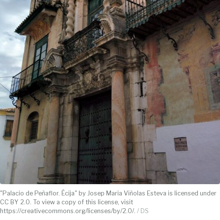
"Palacio de Peñaflor. Écija" by Josep Maria Viñolas Esteva is licensed under
CC BY 2.0. To view a copy of this license, visit
https://creativecommons.org/licenses/by/2.0/.
/ DS