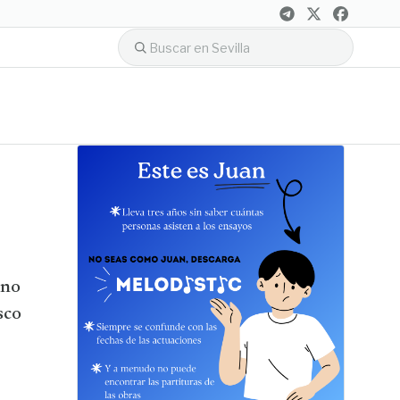
ino
sco