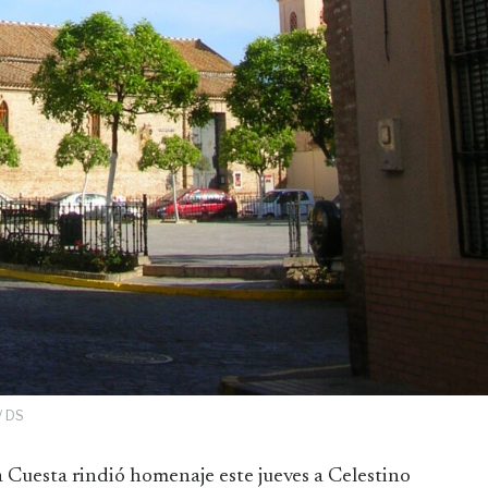
/ DS
a Cuesta rindió homenaje este jueves a Celestino