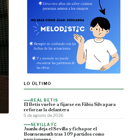
LO ÚLTIMO
REAL BETIS
El Betis vuelve a fijarse en Fábio Silva para
reforzar la delantera
5 de agosto de 2026
SEVILLA FC
Juanlu deja el Sevilla y ficha por el
Bournemouth tras 109 partidos como
nervionense