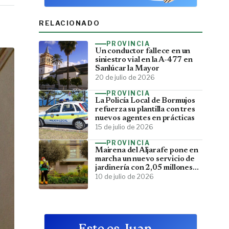
RELACIONADO
PROVINCIA
Un conductor fallece en un
siniestro vial en la A-477 en
Sanlúcar la Mayor
20 de julio de 2026
PROVINCIA
La Policía Local de Bormujos
refuerza su plantilla con tres
nuevos agentes en prácticas
15 de julio de 2026
PROVINCIA
Mairena del Aljarafe pone en
marcha un nuevo servicio de
jardinería con 2,05 millones
de inversión
10 de julio de 2026