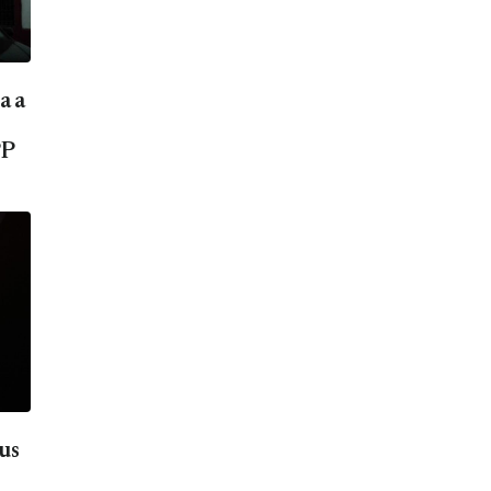
a a
PP
sus